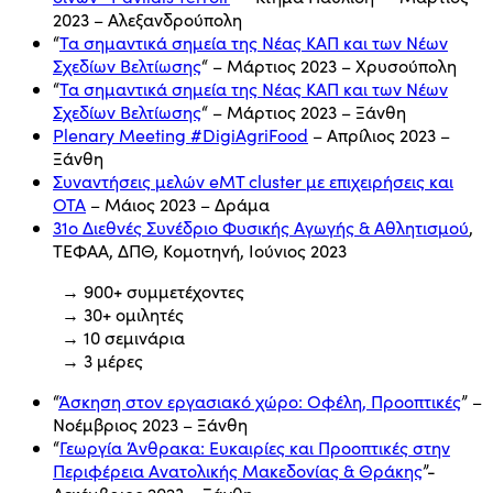
2023 – Αλεξανδρούπολη
“
Τα σημαντικά σημεία της Νέας ΚΑΠ και των Νέων
Σχεδίων Βελτίωσης
“ – Μάρτιος 2023 – Χρυσούπολη
“
Τα σημαντικά σημεία της Νέας ΚΑΠ και των Νέων
Σχεδίων Βελτίωσης
“ – Μάρτιος 2023 – Ξάνθη
Plenary Meeting #DigiAgriFood
– Απρίλιος 2023 –
Ξάνθη
Συναντήσεις μελών eMT cluster με επιχειρήσεις και
ΟΤΑ
– Μάιος 2023 – Δράμα
31ο Διεθνές Συνέδριο Φυσικής Αγωγής & Αθλητισμού
,
ΤΕΦΑΑ, ΔΠΘ, Κομοτηνή, Ιούνιος 2023
→ 900+ συμμετέχοντες
→ 30+ ομιλητές
→ 10 σεμινάρια
→ 3 μέρες
“
Άσκηση στον εργασιακό χώρο: Οφέλη, Προοπτικές
” –
Νοέμβριος 2023 – Ξάνθη
“
Γεωργία Άνθρακα: Ευκαιρίες και Προοπτικές στην
Περιφέρεια Ανατολικής Μακεδονίας & Θράκης
”-