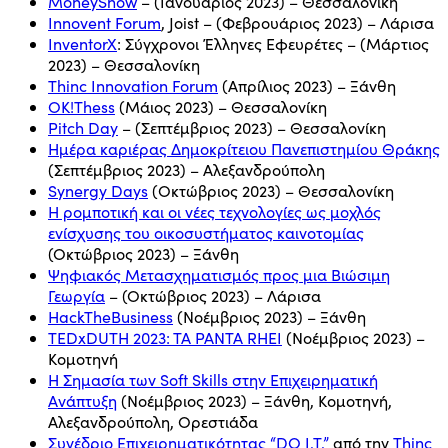
MoneyShow
– (Ιανουάριος 2023) – Θεσσαλονίκη
Innovent Forum
, Joist – (Φεβρουάριος 2023) – Λάρισα
InventorX
: Σύγχρονοι Έλληνες Εφευρέτες – (Μάρτιος
2023) – Θεσσαλονίκη
Τhinc Innovation Forum
(Απρίλιος 2023) – Ξάνθη
ΟΚ!Thess
(Μάιος 2023) – Θεσσαλονίκη
Pitch Day
– (Σεπτέμβριος 2023) – Θεσσαλονίκη
Ημέρα καριέρας Δημοκρίτειου Πανεπιστημίου Θράκης
(Σεπτέμβριος 2023) – Αλεξανδρούπολη
Synergy Days
(Οκτώβριος 2023) – Θεσσαλονίκη
Η ρομποτική και οι νέες τεχνολογίες ως μοχλός
ενίσχυσης του οικοσυστήματος καινοτομίας
(Οκτώβριος 2023) – Ξάνθη
Ψηφιακός Μετασχηματισμός προς μια Βιώσιμη
Γεωργία
– (Οκτώβριος 2023) – Λάρισα
HackTheBusiness
(Νοέμβριος 2023) – Ξάνθη
TEDxDUTH 2023: TA PANTA RHEI
(Νοέμβριος 2023) –
Κομοτηνή
Η Σημασία των Soft Skills στην Επιχειρηματική
Ανάπτυξη
(Νοέμβριος 2023) – Ξάνθη, Κομοτηνή,
Αλεξανδρούπολη, Ορεστιάδα
Συνέδριο Επιχειρηματικότητας “DO I.T.”
από την
Thinc