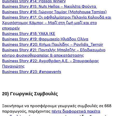
Business Story #14: Passas Winery
Business Story #15: Nuts Hellas – Νικολέτα Φούντα
Business Story #16: Γιώργος Ταμίας (Motohouse Tamias)
Business Story #17: Οι οφθαλμίατροι Πελαγία Καλουδά και
Χρυσόστομος Κάμπος – Μαζί στη ζωή μαζί και στο
επιχειρείν
Business Story #18: YAKA IKE
Business Story #19: Φαρμακείο Ηλιάδου Ολίνα
Business Story #20: Κτήμα Παυλίδης – Pavlidis_Terroir
Business Story #21: Παντελής Μπαλτζής – Εξειδικευμένο
κέντρο φυσικοθεραπείας & αποκατάστασης
Business Story #22: Αγροθράκη Α.Ε. – Σταυρακάρας
Παναγιώτης
Business Story #23: #enaevents
20) Γεωργικές Συμβουλές
Ξεκινήσαμε να προσφέρουμε γεωργικές συμβουλές σε 668
παραγωγούς, παρέχοντας
πέντε διαφορετικά πακέτα