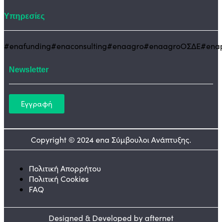
Υπηρεσίες
#enafunding
#enaconsulting
#enaagro
#enaagroΟΣΔΕ
#enap
Newsletter
Εγγραφή
Copyright © 2024 ena Σύμβουλοι Ανάπτυξης.
Πολιτική Απορρήτου
Πολιτική Cookies
FAQ
Designed & Developed by afternet