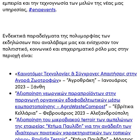
εμπειρία και την τεχνογνωσία των μελών της νέας μας
υπηρεσίας,
#enaevents
.
Ενδεικτικά παραδείγματα της πολυμορφίας των
εκδηλώσεων που αναλάβαμε μας και ενίσχυσαν τον
πολιτιστικό, κοινωνικό και επιχειρηματικό ρόλο μας στην
περιοχή είναι:
«
Καινοτόμες Τεχνολογίες & Σύγχρονες Απαιτήσεις στην
Αγορά Ζωοτροφών
» – “Αγροθράκη” – Ιανουάριος
2023 – Ξάνθη
“
Αξιοποίηση γεωργικών παραπροϊόντων στην
παραγωγή οργανικών εδαφοβελτιωτικών μέσω
κομποστοποίησης – AgroWasteCompost
” – “Εβρίτικα
Κελλάρια” – Φεβρουάριος 2023 – Αλεξανδρούπολη
“
Αξιοποίηση του μικροβιακού terroir των αμπελώνων
της εταιρείας “Κτήμα Παυλίδη” για την ανάδειξη των
ιδιαίτερων ποιοτικών χαρακτηριστικών των τοπικών
οίνων- Pavlidis Terroir
“ -”Κτήμα Παυλίδη” – Μάρτιος