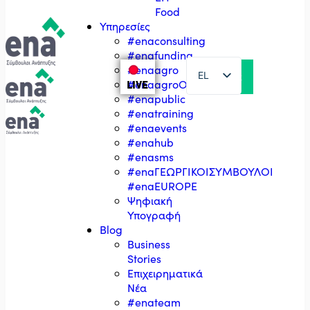
Food
Υπηρεσίες
#enaconsulting
#enafunding
#enaagro
EL
LIVE
#enaagroΟΣΔΕ
#enapublic
EN
#enatraining
#enaevents
#enahub
#enasms
#enaΓΕΩΡΓΙΚΟΙΣΥΜΒΟΥΛΟΙ
#enaEUROPE
Ψηφιακή
Υπογραφή
Blog
Business
Stories
Επιχειρηματικά
Νέα
#enateam