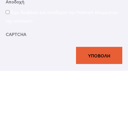
Αποδοχή
Έχω διαβάσει και αποδεχτεί την Πολιτική Απορρήτου
της enateam
CAPTCHA