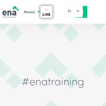
EL
LIVE
EN
#enatraining