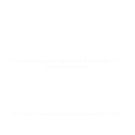
Αποκτήστε τη χρηματοδότηση που
χρειάζεστε για να υλοποιήσετε τα
σχέδια σας.
Χρήσιμοι Σύνδεσμοι
Για περισσότερες πληροφορίες επισκεφθείτε
το enatraining.gr
Ενεργά Προγράμματα
Χρηματοδότησης
Δείτε τις ενεργές δράσεις χρηματοδότησης