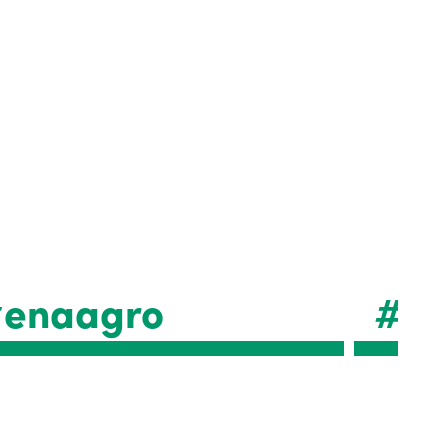
enaagro
#en