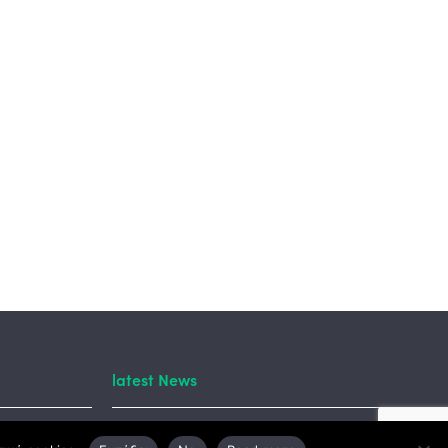
latest News
ory #55: