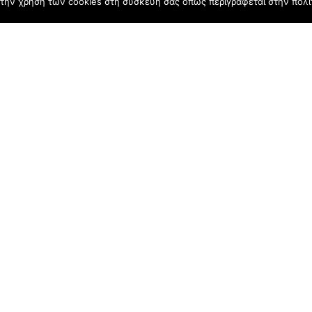
την χρήση των cookies στη συσκευή σας όπως περιγράφεται στην πολιτ
ς Νόμος
Karachasa
Αλλαντικά 
καμψης
Αγροτικής Ανάπτυξης
Business St
χρόνια ena
Ανάπτυξης
Business St
ΣΠ.ΑΡ.Τ.Α. 
Business St
Φάρμα Ζευ