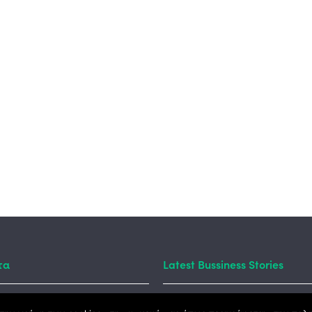
τα
Latest Bussiness Stories
Business St