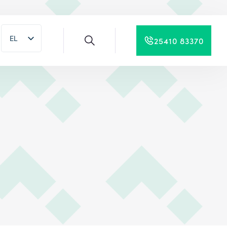
EL
25410 83370
EN