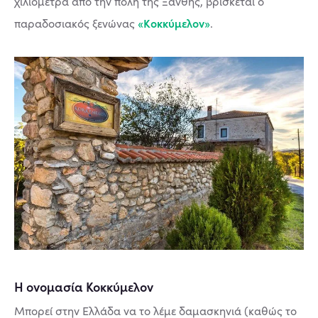
χιλιόμετρα από την πόλη της Ξάνθης, βρίσκεται ο
«Κοκκύμελον»
παραδοσιακός ξενώνας
.
Η ονομασία Κοκκύμελον
Μπορεί στην Ελλάδα να το λέμε δαμασκηνιά (καθώς το