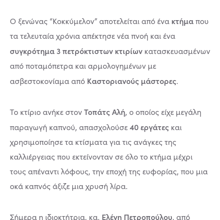
κτήμα
Ο ξενώνας “Κοκκύμελον” αποτελείται από ένα
που
τα τελευταία χρόνια απέκτησε νέα πνοή και ένα
συγκρότημα 3 πετρόκτιστων κτιρίων
κατασκευασμένων
από ποταμόπετρα και αρμολογημένων με
Καστοριανούς μάστορες
ασβεστοκονίαμα από
.
Τοπάτς Αλή
Το κτίριο ανήκε στον
, ο οποίος είχε μεγάλη
40 εργάτες
παραγωγή καπνού, απασχολούσε
και
χρησιμοποίησε τα κτίσματα για τις ανάγκες της
καλλιέργειας που εκτείνονταν σε όλο το κτήμα μέχρι
τους απέναντι λόφους, την εποχή της ευφορίας, που μια
οκά καπνός άξιζε μια χρυσή λίρα.
Ελένη Πετροπούλου
Σήμερα η ιδιοκτήτρια, κα.
, από