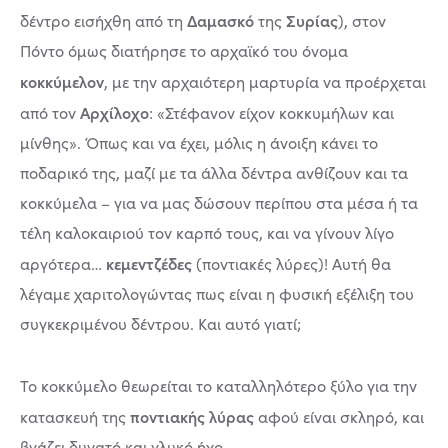
Δαμασκό
Συρίας
δέντρο εισήχθη από τη
της
), στον
Πόντο όμως διατήρησε το αρχαϊκό του όνομα
κοκκύμελον
, με την αρχαιότερη μαρτυρία να προέρχεται
Αρχίλοχο
από τον
: «Στέφανον είχον κοκκυμήλων και
μίνθης». Όπως και να έχει, μόλις η άνοιξη κάνει το
ποδαρικό της, μαζί με τα άλλα δέντρα ανθίζουν και τα
κοκκύμελα – για να μας δώσουν περίπου στα μέσα ή τα
τέλη καλοκαιριού τον καρπό τους, και να γίνουν λίγο
κεμεντζέδες
αργότερα…
(ποντιακές λύρες)! Αυτή θα
λέγαμε χαριτολογώντας πως είναι η φυσική εξέλιξη του
συγκεκριμένου δέντρου. Και αυτό γιατί;
Το κοκκύμελο θεωρείται το καταλληλότερο ξύλο για την
ποντιακής λύρας
κατασκευή της
αφού είναι σκληρό, και
βγάζει δυνατό και γλυκό ήχο.