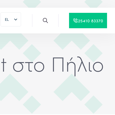
EL
25410 83370
EN
t στο Πήλιο