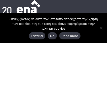
Συνεχίζοντας σε αυτό τον ιστότοπο αποδέχεστε την χρήση
των cookies στη συσκευή σας όπως περιγράφεται στην
Κεντρικά γραφεία
πολιτική cookies.
Εντάξει
No
Read more
3ο χλμ. Ε.Ο. Ξάνθης – Καβάλας, 671 00 Ξάνθη
25410 83370
Υποκατάστημα
Περιμετρική οδός Χρυσούπολης, Βεργίνας 1
642 00, Χρυσούπολη Καβάλας
25910 23900