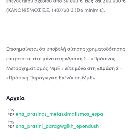
30.000 € έως και 200.000 €
επενδυτικού σχεδίου από
(ΚΑΝΟΝΙΣΜΟΣ Ε.Ε. 1407/2013 (De minimis).
Επισημαίνεται ότι υποβολή αίτησης χρηματοδότησης
είτε μόνο στη «Δράση 1
επιτρέπεται
– «Πράσινος
είτε μόνο στη «Δράση 2
Μετασχηματισμός ΜμΕ »
–
«Πράσινη Παραγωγική Επένδυση ΜμΕ».
Αρχεία
ena_prasinos_metasximatismos_espa
ena_prasini_paragwgikh_ependush