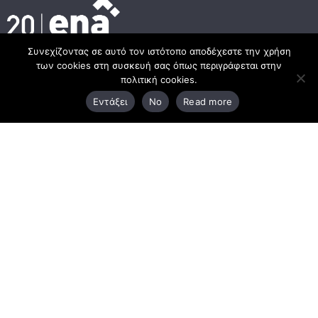
Συνεχίζοντας σε αυτό τον ιστότοπο αποδέχεστε την χρήση
των cookies στη συσκευή σας όπως περιγράφεται στην
Κεντρικά γραφεία
πολιτική cookies.
Εντάξει
No
Read more
3ο χλμ. Ε.Ο. Ξάνθης – Καβάλας, 671 00 Ξάνθη
25410 83370
Υποκατάστημα
Περιμετρική οδός Χρυσούπολης, Βεργίνας 1
642 00, Χρυσούπολη Καβάλας
25910 23900