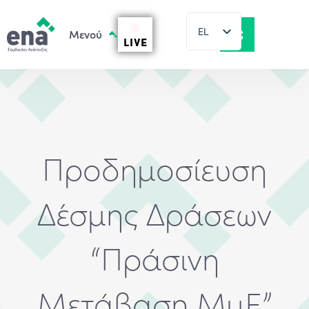
EL
LIVE
EN
Προδημοσίευση
Δέσμης Δράσεων
“Πράσινη
Μετάβαση ΜμΕ”