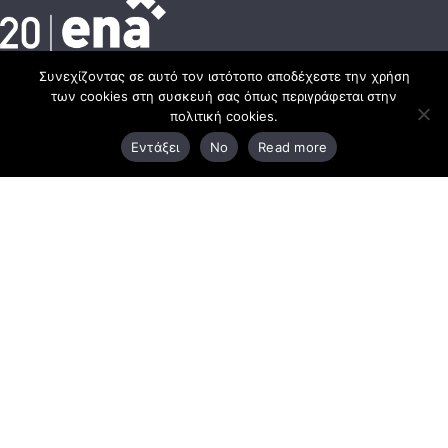
Συνεχίζοντας σε αυτό τον ιστότοπο αποδέχεστε την χρήση
Κεντρικά γραφεία
των cookies στη συσκευή σας όπως περιγράφεται στην
πολιτική cookies.
Εντάξει
No
Read more
3ο χλμ. Ε.Ο. Ξάνθης – Καβάλας, 671 00 Ξάνθη
25410 83370
Υποκατάστημα
Περιμετρική οδός Χρυσούπολης, Βεργίνας 1
642 00, Χρυσούπολη Καβάλας
25910 23900