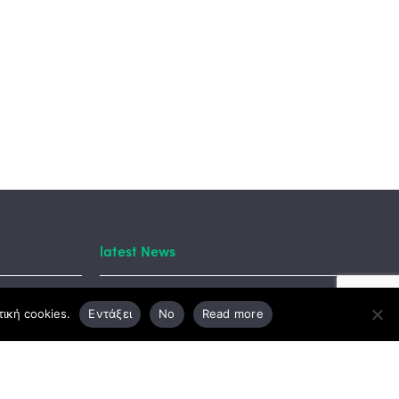
latest News
tory
ική cookies.
Εντάξει
No
Read more
ΤΕΠΙΧ ΙΙΙ: Επανέναρξη
chasan
αιτήσεων από τις 4 Αυγούστου
κά
με νέα αύξηση
προϋπολογισμού