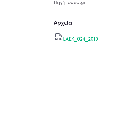
Πηγή: oaed.gr
Αρχεία
LAEK_024_2019