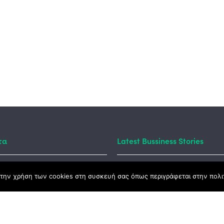
τα
Latest Bussiness Stories
Business S
την χρήση των cookies στη συσκευή σας όπως περιγράφεται στην πολιτ
ς Νόμος
#55: Kara
– Αλλαντι
Ανατολής
καμψης
Αγροτικής Ανάπτυξης