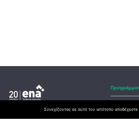
Προγράμμα
Συνεχίζοντας σε αυτό τον ιστότοπο αποδέχεστε 
Αναπτυξιακό
Κεντρικά γραφεία
ΕΣΠΑ
3ο χλμ. Ε.Ο. Ξάνθης – Καβάλας, 671 00
Ταμείο Ανά
Ξάνθη
Πρόγραμμα 