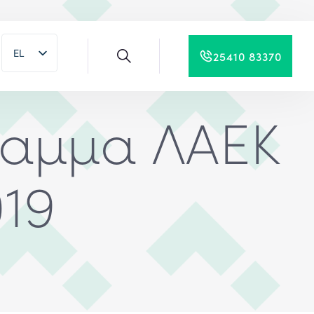
EL
25410 83370
EN
ραμμα ΛΑΕΚ
019