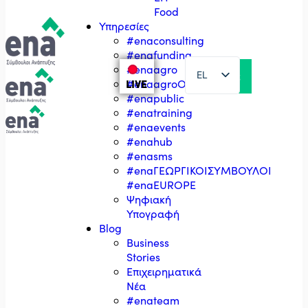
Food
Υπηρεσίες
#enaconsulting
#enafunding
#enaagro
EL
LIVE
#enaagroΟΣΔΕ
#enapublic
EN
#enatraining
#enaevents
#enahub
#enasms
#enaΓΕΩΡΓΙΚΟΙΣΥΜΒΟΥΛΟΙ
#enaEUROPE
Ψηφιακή
Υπογραφή
Blog
Business
Stories
Επιχειρηματικά
Νέα
#enateam