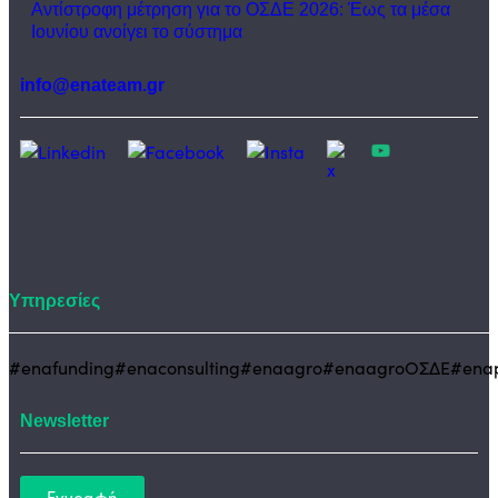
Αντίστροφη μέτρηση για το ΟΣΔΕ 2026: Έως τα μέσα
Ιουνίου ανοίγει το σύστημα
info@enateam.gr
Υπηρεσίες
#enafunding
#enaconsulting
#enaagro
#enaagroΟΣΔΕ
#enap
Newsletter
Εγγραφή