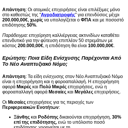
Aπάντηση
: Οι ατομικές επιχειρήσεις είναι επιλέξιμες μόνο
στο καθεστώς της “
Αγροδιατροφής
” για επενδύσεις μέχρι
200.000,00€, χωρίς
να υπολογίζεται ο
ΦΠΑ
και
με ποσοστό
επιδότησης
50%
.
Παράδειγμα:
επιχείρηση καλλιέργειας ακτινιδίων καταθέτει
επενδυτικό για την φύτευση επιπλέον 50 στρεμάτων με
κόστος
200.000,00€
, η επιδότηση θα είναι
100.000,00€
.
Ερώτηση
: Ποια Είδη Ενίσχυσης Παρέχονται Από
Το
Νέο Αναπτυξιακό Νόμο
;
Απάντηση
: Τα είδη ενίσχυσης στον Νέο Αναπτυξιακό Νόμο
είναι η επιχορήγηση και η φοροαπαλλαγή. Η επιχορήγηση
αφορά
Μικρές
και
Πολύ Μικρές
επιχειρήσεις, ενώ η
φοροαπαλλαγή αφορά
Μεσαίες
και
Μεγάλες
επιχειρήσεις.
Οι
Μεσαίες
επιχειρήσεις για τις περιοχές των
Περιφερειακών Ενοτήτων
:
Ξάνθης
και
Ροδόπης
δικαιούνται επιχορήγηση,
30%
επί της επιδότησης,
ενώ το υπόλοιπο ποσό
επιδότησης χορηγείται με τη