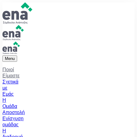
Menu
Ποιοί
Είμαστε
Σχετικά
με
Εμάς
Η
Ομάδα
Αποστολή
Ενίσχυση
ομάδας
Η
διαδρομή