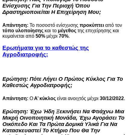
Ενίσχυσης
Για Την Περιοχή Όπου
Δραστηριοποιείται Η Επιχείρηση Μου;
Απάντηση:
Το ποσοστό ενίσχυσης
προκύπτει
από τον
τόπο υλοποίησης
και το
μέγεθος
της επιχείρησης και
κυμαίνεται από
50%
μέχρι
70%
.
Ερωτήματα για το καθεστώς της
Αγροδιατροφής:
Ερώτηση:
Πότε Λήγει Ο Πρώτος Κύκλος Για Το
Καθεστώς
Αγροδιατροφής
;
Απάντηση:
Ο
Α’ κύκλος
είναι ανοιχτός μέχρι
30/12/2022
.
Ερώτηση:
Έχω Ήδη Ξεκινήσει Να Φτιάχνω Μια
Μικρή Οινοποιητική Μονάδα, Έχω Αγοράσει Το
Οικόπεδο Και Τα Πρώτα Δομικά Υλικά Για Να
Κατασκευαστεί Το Κτήριο Που Θα Την