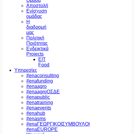
Ομάδα
Αποστολή
Ενίσχυση
ομάδας
Η
διαδρομή
μας
Πολιτική
Ποιότητας
Ενδεικτικά
Projects
EIT
Food
Υπηρεσίες
#enaconsulting
#enafunding
#enaagro
#enaagroΟΣΔΕ
#enapublic
#enatraining
#enaevents
#enahub
#enasms
#enaΓΕΩΡΓΙΚΟΙΣΥΜΒΟΥΛΟΙ
#enaEUROPE