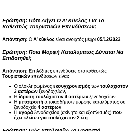
Ερώτηση:
Πότε Λήγει Ο Α’ Κύκλος Για Το
Καθεστώς Τουριστικών Επενδύσεων;
Απάντηση:
Ο
Α’ κύκλος
είναι ανοιχτός μέχρι
05/12/2022
.
Ερώτηση:
Ποια Μορφή Καταλύματος Δύναται Να
Επιδοτηθεί;
Απάντηση:
Επιλέξιμες
επενδύσεις στο καθεστώς
Τουριστικών
επενδύσεων είναι:
Ο 
ολοκληρωμένος
εκσυγχρονισμός
των
τουλάχιστον
3 αστέρων
ξενοδοχείων,
Η 
ίδρυση τουλάχιστον 4 αστέρων
ξενοδοχείων.
H
μετατροπή
οποιασδήποτε μορφής καταλύματος σε
ξενοδοχείο
4 αστέρων
.
Η
αγορά
ξενοδοχείου (ακίνητο και εξοπλισμός)
που
έχει κλείσει για τουλάχιστον 2 έτη
.
Ερώτηση:
Πώς Υπολογίζω Το
Ποσοστό