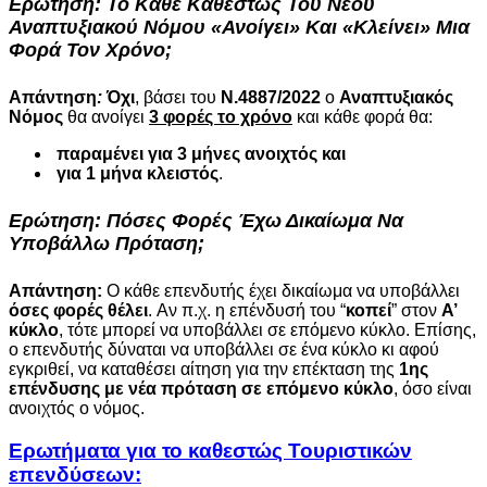
Ερώτηση:
Το Κάθε Καθεστώς Του
Νέου
Αναπτυξιακού Νόμου
«ανοίγει» Και «κλείνει» Μια
Φορά Τον Χρόνο;
Απάντηση
:
Όχι
, βάσει του
Ν.4887/2022
ο
Αναπτυξιακός
Νόμος
θα ανοίγει
3 φορές το χρόνο
και κάθε φορά θα:
παραμένει για 3 μήνες ανοιχτός και
για 1 μήνα κλειστός
.
Ερώτηση:
Πόσες Φορές
Έχω Δικαίωμα Να
Υποβάλλω Πρόταση;
Απάντηση:
Ο κάθε επενδυτής έχει δικαίωμα να υποβάλλει
όσες φορές θέλει
. Αν π.χ. η επένδυσή του “
κοπεί
” στον
Α’
κύκλο
, τότε μπορεί να υποβάλλει σε επόμενο κύκλο. Επίσης,
ο επενδυτής δύναται να υποβάλλει σε ένα κύκλο κι αφού
εγκριθεί, να καταθέσει αίτηση για την επέκταση της
1ης
επένδυσης
με νέα πρόταση σε επόμενο κύκλο
, όσο είναι
ανοιχτός ο νόμος.
Ερωτήματα για το καθεστώς Τουριστικών
επενδύσεων: