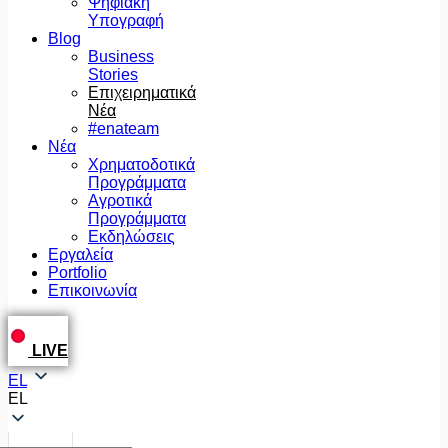
Ψηφιακή
Υπογραφή
Blog
Business
Stories
Επιχειρηματικά
Νέα
#enateam
Νέα
Χρηματοδοτικά
Προγράμματα
Αγροτικά
Προγράμματα
Εκδηλώσεις
Εργαλεία
Portfolio
Επικοινωνία
LIVE
EL
EL