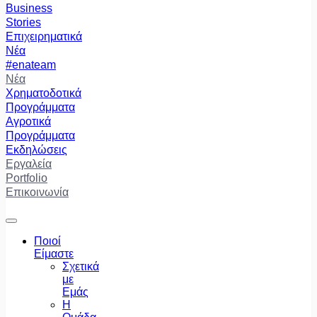
Business
Stories
Επιχειρηματικά
Νέα
#enateam
Νέα
Χρηματοδοτικά
Προγράμματα
Αγροτικά
Προγράμματα
Εκδηλώσεις
Εργαλεία
Portfolio
Επικοινωνία
Ποιοί
Είμαστε
Σχετικά
με
Εμάς
Η