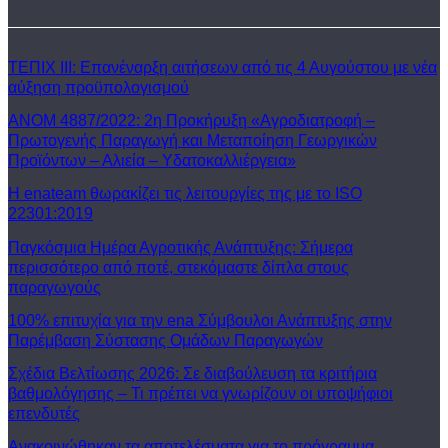
ΤΕΠΙΧ ΙΙΙ: Επανέναρξη αιτήσεων από τις 4 Αυγούστου με νέα
αύξηση προϋπολογισμού
ΑΝΟΜ 4887/2022: 2η Προκήρυξη «Αγροδιατροφή –
Πρωτογενής Παραγωγή και Μεταποίηση Γεωργικών
Προϊόντων – Αλιεία – Υδατοκαλλιέργεια»
Η enateam θωρακίζει τις λειτουργίες της με το ISO
22301:2019
Παγκόσμια Ημέρα Αγροτικής Ανάπτυξης: Σήμερα
περισσότερο από ποτέ, στεκόμαστε δίπλα στους
παραγωγούς
100% επιτυχία για την ena Σύμβουλοι Ανάπτυξης στην
Παρέμβαση Σύστασης Ομάδων Παραγωγών
Σχέδια Βελτίωσης 2026: Σε διαβούλευση τα κριτήρια
βαθμολόγησης – Τι πρέπει να γνωρίζουν οι υποψήφιοι
επενδυτές
Ανακοινώθηκαν τα αποτελέσματα για το πρόγραμμα