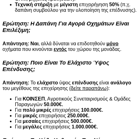
Τεχνική στήριξη
με
μέγιστη
επιχορήγηση
50%
(π.χ.
δαπάνη συμβούλου για την υλοποίηση της επέδνυσης).
Ερώτηση:
Η Δαπάνη Για Αγορά Οχημάτων Είναι
Επιλέξιμη;
Απάντηση:
Ναι
, αλλά δύναται να επιδοτηθούν
μόνο
οχήματα που κινούνται
εντός
του χώρου της μονάδας.
Ερώτηση:
Ποιο Είναι Το
Ελάχιστο
Ύψος
Επένδυσης;
Απάντηση:
Το
ελάχιστο
ύψος
επένδυσης
είναι
ανάλογο
του μεγέθους της επιχείρησης
(δείτε παραπάνω)
:
Για
ΚΟΙΝΣΕΠ
, Αγροτικούς Συνεταιρισμούς & Ομάδες
Παραγωγών
50.000€.
Για
πολύ μικρές
επιχειρήσεις
100.000€.
Για
μικρές
επιχειρήσεις
250.000€.
Για
μεσαίες
επιχειρήσεις
500.000€.
Για
μεγάλες
επιχειρήσεις
1.000.000€.