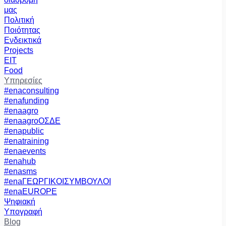
μας
Πολιτική
Ποιότητας
Ενδεικτικά
Projects
EIT
Food
Υπηρεσίες
#enaconsulting
#enafunding
#enaagro
#enaagroΟΣΔΕ
#enapublic
#enatraining
#enaevents
#enahub
#enasms
#enaΓΕΩΡΓΙΚΟΙΣΥΜΒΟΥΛΟΙ
#enaEUROPE
Ψηφιακή
Υπογραφή
Blog