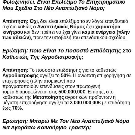
Φιλοξενήσει. Είναι Επιλέξιμο Το Επιχειρηματικό
Μου Σχέδιο Στο
Νέο Αναπτυξιακό Νόμο
;
Απάντηση:
Ό
χι
, δεν είναι επιλέξιμο το εν λόγω επενδυτικό
σχέδιο καθώς ο
Αναπτυξιακός Νόμος
έχει
χαρακτήρα
κινήτρου
και δεν πρέπει να έχει γίνει
καμία ενέργεια (πλην
των αδειών),
πριν την υποβολή του επενδυτικού σχεδίου.
Ερώτηση:
Ποιο Είναι Το Ποσοστό Επιδότησης Στο
Καθεστώς Της
Αγροδιατροφής
;
Απάντηση:
Το ποσοστό επιδότησης για το καθεστώς
Αγροδιατροφής
αγγίζει το
50%
. Η ανώτατη επιχορήγηση σε
επιχειρήσεις (πλην ατομικών) που
πραγματοποιούν επενδύσεις στον πρωτογενή
τομέα διαμορφώνεται στις
500.000,00€
. Επίσης, στο
καθεστώς της
Μεταποίησης
αγροτικών προϊόντων η
μέγιστη επιχορήγηση αγγίζει τα
3.000.000,00€
με επιδότηση
έως
70%
.
Ερώτηση:
Μπορώ Με Τον
Νέο Αναπτυξιακό Νόμο
Να Αγοράσω Καινούργιο Τρακτέρ;