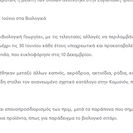
 Ιούνιο στα Βιολογικά
 «Βιολογική Γεωργία», µε τις τελευταίες αλλαγές να περιλαµ
έχρι τις 30 Ιουνίου κάθε έτους υποχρεωτικά και προκαταβολ
nda, που κυκλοφόρησε στις 10 Δεκεμβρίου.
θηκαν µεταξύ άλλων καπνός, ακρόδρυα, ακτινίδια, ρόδια, κ
ήδη στείλει τον ανανεωµένο σχετικό κατάλογο στην Κοµισιόν,
και επαναπροσδιορισµός των πριµ, µετά τα παράπονα που σ
οια προϊόντα, όπως για παράδειγµα το βιολογικό σιτάρι.