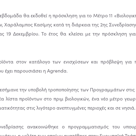
εβδομάδα θα εκδοθεί η πρόσκληση για το Μέτρο 11 «Βιολογικ
ν, Χαράλαμπος Κασίμης κατά τη διάρκεια της 2ης Συνεδρίασ
ς 19 Δεκεμβρίου. Το έτος θα κλείσει με την πρόσκληση γ
οϊόντα στον κατάλογο των ενισχύσεων και πρόβλεψη για 
υ έχει παρουσιάσει η Agrenda.
πεσήμανε την υποβολή τροποποίησης των Προγραμμάτων στις 
α λίστα προϊόντων στο πριμ βιολογικών, ένα νέο μέτρο γεωρ
ατικότητας στις λιγότερο ανεπτυγμένες περιοχές και σε νησιά.
Συνεδρίασης ανακοινώθηκε ο προγραμματισμός του υπουρ
μάτων, η μελέτη των οποίων ανατέθηκε στην Ευρωπαϊκή Τράπ