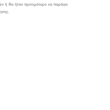
κών ή θα ήταν προτιµότερο να παράγει
ησης.