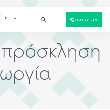
EL
25410 83370
EN
η πρόσκληση
εωργία