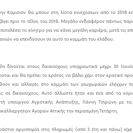
την Κοµισιόν θα µπουν στη λίστα ενισχύσεων από το 2018 κα
 βγει πριν το τέλος του 2016. Μεγάλο ενδιαφέρον πάντως παρ
ποτελέσει το κίνητρο για να κάνει µεγάλη καριέρα, µετά τις επ
ανιών να επενδύσουν σε αυτό το κοµµάτι του κλάδου.
θα δίνονται στους δικαιούχους υποχρεωτικά µέχρι 30 Ιουνί
ονται και θα πρέπει το κράτος να βάλει χέρι στον κρατικό π
θούν και αλλαγές στο κοµµάτι των γεωχωρικών ελέγχων π
ις σε δικαιούχους. Αυτό άλλωστε ήταν και ένα από τα κύρ
ή υπουργού Αγροτικής Ανάπτυξης, Γιάννη Τσιρώνη µε τις
ιοκαλλιεργητών Αγορών Αττικής την περασµένη Τετάρτη.
ράστια αργοπορία στις πληρωµές (από 3 έτη και πάνω) είχ