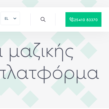
EL
25410 83370
EN
 μαζικής
 πλατφόρμα