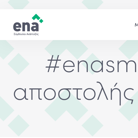
#enasms
αποστολής