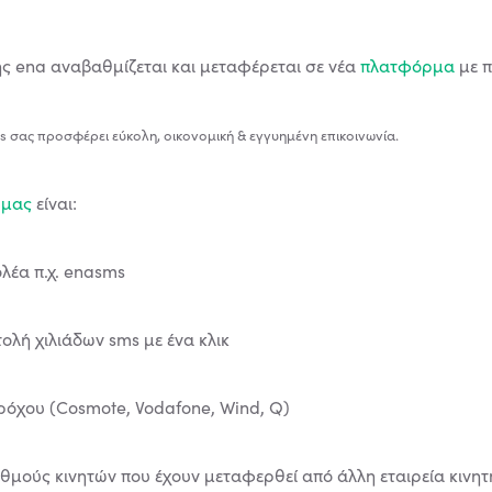
ς ena αναβαθμίζεται και μεταφέρεται σε νέα
πλατφόρμα
με π
s σας προσφέρει ε
ύκολη, οικονομική & εγγυημένη επικοινωνία.
ρμας
είναι:
λέα π.χ. enasms
τολή χιλιάδων sms με ένα κλικ
ρόχου (Cosmote, Vodafone, Wind, Q)
θμούς κινητών που έχουν μεταφερθεί από άλλη εταιρεία κινη