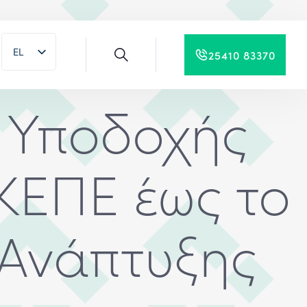
EL
25410 83370
EN
 Υποδοχής
ΚΕΠΕ έως το
 Ανάπτυξης