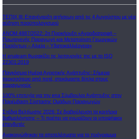
ΤΕΠΙΧ ΙΙΙ: Επανέναρξη αιτήσεων από τις 4 Αυγούστου με νέα
αύξηση προϋπολογισμού
ΑΝΟΜ 4887/2022: 2η Προκήρυξη «Αγροδιατροφή –
Πρωτογενής Παραγωγή και Μεταποίηση Γεωργικών
Προϊόντων – Αλιεία – Υδατοκαλλιέργεια»
Η enateam θωρακίζει τις λειτουργίες της με το ISO
22301:2019
Παγκόσμια Ημέρα Αγροτικής Ανάπτυξης: Σήμερα
περισσότερο από ποτέ, στεκόμαστε δίπλα στους
παραγωγούς
100% επιτυχία για την ena Σύμβουλοι Ανάπτυξης στην
Παρέμβαση Σύστασης Ομάδων Παραγωγών
Σχέδια Βελτίωσης 2026: Σε διαβούλευση τα κριτήρια
βαθμολόγησης – Τι πρέπει να γνωρίζουν οι υποψήφιοι
επενδυτές
Ανακοινώθηκαν τα αποτελέσματα για το πρόγραμμα