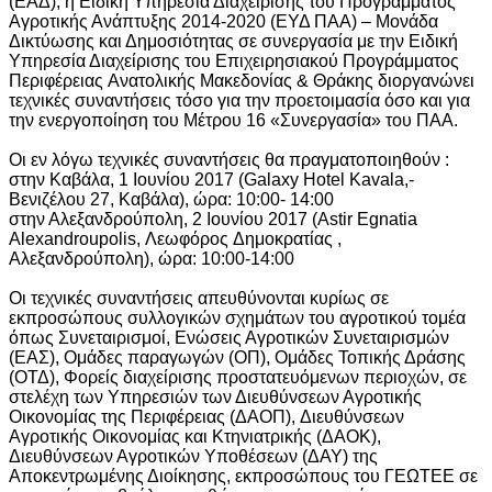
(ΕΑΔ), η Ειδική Υπηρεσία Διαχείρισης του Προγράμματος
Αγροτικής Ανάπτυξης 2014-2020 (ΕΥΔ ΠΑΑ) – Μονάδα
Δικτύωσης και Δημοσιότητας σε συνεργασία με την Ειδική
Υπηρεσία Διαχείρισης του Επιχειρησιακού Προγράμματος
Περιφέρειας Ανατολικής Μακεδονίας & Θράκης διοργανώνει
τεχνικές συναντήσεις τόσο για την προετοιμασία όσο και για
την ενεργοποίηση του Μέτρου 16 «Συνεργασία» του ΠΑΑ.
Οι εν λόγω τεχνικές συναντήσεις θα πραγματοποιηθούν :
στην Καβάλα, 1 Ιουνίου 2017 (Galaxy Hotel Kavala,-
Βενιζέλου 27, Καβάλα), ώρα: 10:00- 14:00
στην Αλεξανδρούπολη, 2 Ιουνίου 2017 (Astir Egnatia
Alexandroupolis, Λεωφόρος Δημοκρατίας ,
Αλεξανδρούπολη), ώρα: 10:00-14:00
Οι τεχνικές συναντήσεις απευθύνονται κυρίως σε
εκπροσώπους συλλογικών σχημάτων του αγροτικού τομέα
όπως Συνεταιρισμοί, Ενώσεις Αγροτικών Συνεταιρισμών
(ΕΑΣ), Ομάδες παραγωγών (ΟΠ), Ομάδες Τοπικής Δράσης
(ΟΤΔ), Φορείς διαχείρισης προστατευόμενων περιοχών, σε
στελέχη των Υπηρεσιών των Διευθύνσεων Αγροτικής
Οικονομίας της Περιφέρειας (ΔΑΟΠ), Διευθύνσεων
Αγροτικής Οικονομίας και Κτηνιατρικής (ΔΑΟΚ),
Διευθύνσεων Αγροτικών Υποθέσεων (ΔΑΥ) της
Αποκεντρωμένης Διοίκησης, εκπροσώπους του ΓΕΩΤΕΕ σε