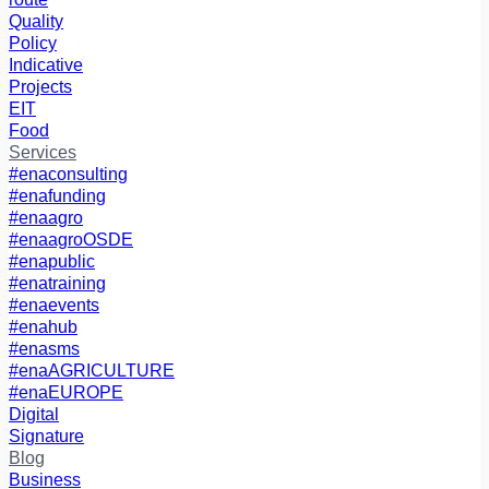
Quality
Policy
Indicative
Projects
EIT
Food
Services
#enaconsulting
#enafunding
#enaagro
#enaagroOSDE
#enapublic
#enatraining
#enaevents
#enahub
#enasms
#enaAGRICULTURΕ
#enaEUROPE
Digital
Signature
Blog
Business