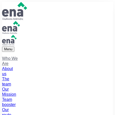
Menu
Who We
Are
About
us
The
team
Our
Mission
Team
booster
Our
route