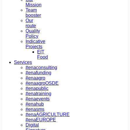
Mission
Team
booster
Our
route
Quality
Policy
Indicative
Projects
EIT
Food
Services
#enaconsulting
#enafunding
#enaagro
#enaagroOSDE
#enapublic
#enatraining
#enaevents
#enahub
#enasms
#enaAGRICULTURΕ
#enaEUROPE
Digital