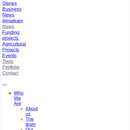
Stories
Business
News
#enateam
News
Funding
projects
Agricultural
Projects
Events
Tools
Portfolio
Contact
Who
We
Are
About
us
The
team
Our