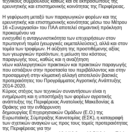
τεχνικούς συμβούλους καθώς και σε εκπροσώπους της
ερευνητικής και επιστημονικής κοινότητας της Περιφέρειας.
Η γεφύρωση μεταξύ των παραγωγικών φορέων και της
ερευνητικής και επιστημονικής κοινότητας μέσω του Μέτρου
16 «Συνεργασία» του ΠΑΑ αποτελεί σημαντική πρόκληση
προκειμένου να
ενισχυθεί η ανταγωνιστικότητα των επιχειρήσεων στον
πρωτογενή τομέα (γεωργικές εκμεταλλεύσεις), αλλά και στον
τομέα των τροφίμων. Η αύξηση της προστιθέμενης αξίας
των γεωργικών προϊόντων, η μείωση του κόστους
παραγωγής τους, καθώς και η αναζήτηση
νέων καλλιεργητικών πρακτικών και πρακτικών παραγωγής
που εστιάζουν στην προστασία του περιβάλλοντος και στην
προσαρμογή στην κλιματική αλλαγή αποτελούν βασικές
προτεραιότητες του Προγράμματος Αγροτικής Ανάπτυξης
2014-2020.
Κύριος στόχος των τεχνικών συναντήσεων είναι η
ενημέρωση και η υποστήριξη των φορέων αγροτικής
ανάπτυξης της Περιφέρειας Ανατολικής Μακεδονίας &
Θράκης για την ενθάρρυνση
δημιουργίας Επιχειρησιακών Ομάδων (Ε.Ο.) της
Ευρωπαϊκής Σύμπραξης Καινοτομίας (ΕΣΚ), η καταγραφή
των σχετικών αναγκών ως προς τους τομείς προτεραιότητας
της Περιφέρειας για την