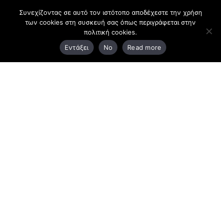
Συνεχίζοντας σε αυτό τον ιστότοπο αποδέχεστε την χρήση
των cookies στη συσκευή σας όπως περιγράφεται στην
Headquarter
πολιτική cookies.
Εντάξει
No
Read more
3rd Km Xanthi - Kavala, 67100 Xanthi
25410 83370
Branch
Chrysoupoli Ring Road - Vergina Str. 1
642 00, Chrysoupoli Kavalas
25910 23900