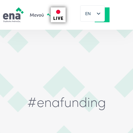
EN
LIVE
EL
#enafunding