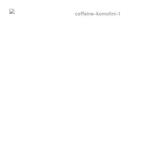
Ανάπτυξη Δικτύου Franchise: Caffeine