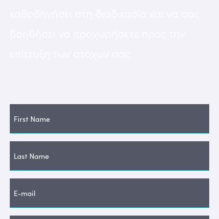
καθοδηγήσει στη διαδικασία και να σας
βοηθήσει να προχωρήσετε προς την
επίτευξη των στόχων σας.
Το
όνομα
σας
Το
*
όνομα
σας
To
*
email
σας