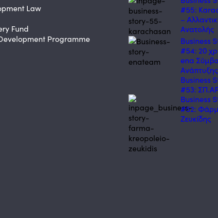
opment Law
#55: Kara
– Αλλαντι
ery Fund
Ανατολής
 Development Programme
Business S
#54: 20 χρ
ena Σύμβο
Ανάπτυξη
Business S
#53: ΣΠ.ΑΡ
Business S
#52: Φάρ
Ζευκίδης