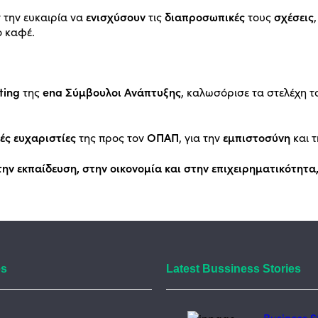
ενισχύσουν
διαπροσωπικές
σχέσεις
 την ευκαιρία να
τις
τους
ο καφέ.
ting
ena Σύμβουλοι Ανάπτυξης
της
, καλωσόρισε τα στελέχη 
ές ευχαριστίες
ΟΠΑΠ
εμπιστοσύνη
της προς τον
, για την
και 
την εκπαίδευση, στην οικονομία και στην επιχειρηματικότητα
es
Latest Bussiness Stories
Business S