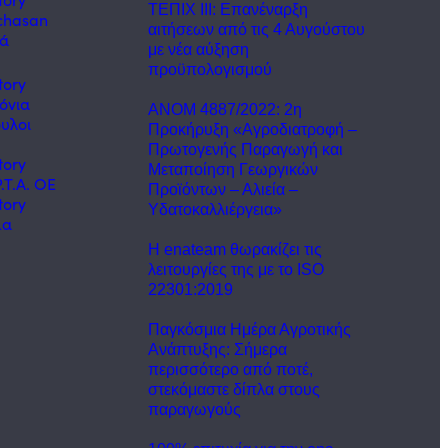
ΤΕΠΙΧ ΙΙΙ: Επανέναρξη
chasan
αιτήσεων από τις 4 Αυγούστου
κά
με νέα αύξηση
προϋπολογισμού
tory
όνια
ΑΝΟΜ 4887/2022: 2η
υλοι
Προκήρυξη «Αγροδιατροφή –
ς
Πρωτογενής Παραγωγή και
tory
Μεταποίηση Γεωργικών
.Τ.Α. ΟΕ
Προϊόντων – Αλιεία –
tory
Υδατοκαλλιέργεια»
μα
Η enateam θωρακίζει τις
λειτουργίες της με το ISO
22301:2019
Παγκόσμια Ημέρα Αγροτικής
Ανάπτυξης: Σήμερα
περισσότερο από ποτέ,
στεκόμαστε δίπλα στους
παραγωγούς