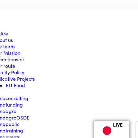
 Are
out us
e team
r Mission
am booster
r route
ality Policy
dicative Projects
EIT Food
naconsulting
nafunding
naagro
naagroOSDE
napublic
LIVE
natraining
naevents