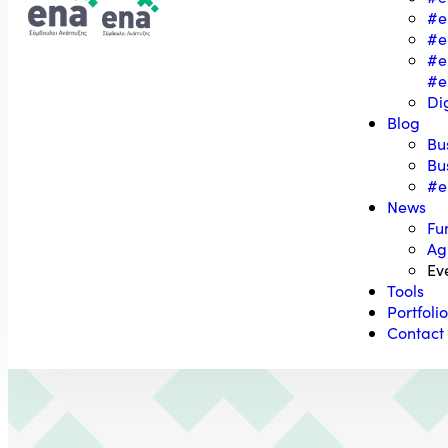
#e
#e
#e
#e
Di
Blog
Bu
Bu
#e
News
Fu
Ag
Ev
Tools
Portfoli
Contact