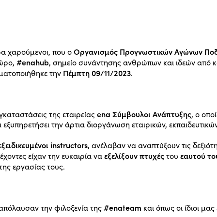
Οργανισμός Προγνωστικών Αγώνων Πο
ρα χαρούμενοι, που ο
#enahub
χώρο,
, σημείο συνάντησης ανθρώπων και ιδεών από κά
Πέμπτη 09/11/2023
αγματοποιήθηκε την
.
ena Σύμβουλοι Ανάπτυξης
εγκαταστάσεις της εταιρείας
, ο οπ
 εξυπηρετήσει την άρτια διοργάνωση εταιρικών, εκπαιδευτικών
εξειδικευμένοι instructors
, ανέλαβαν να αναπτύξουν τις δεξιό
εξελίξουν πτυχές
εαυτού το
έχοντες είχαν την ευκαιρία να
του
της εργασίας τους.
#enateam
 απόλαυσαν την φιλοξενία της
και όπως οι ίδιοι μα