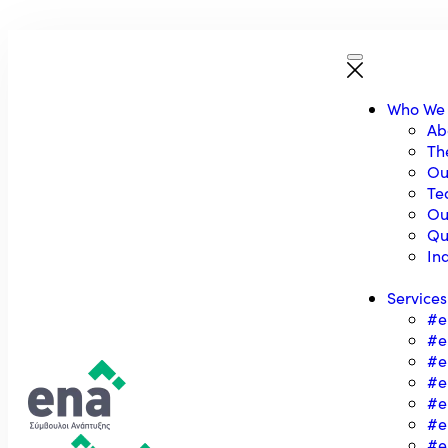
Who We
Ab
Th
Ou
Te
Ou
Qu
In
Services
#e
#e
#e
#e
#e
#e
#e