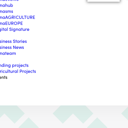
nahub
nasms
naAGRICULTURΕ
naEUROPE
gital Signature
siness Stories
siness News
nateam
nding projects
ricultural Projects
ents
o