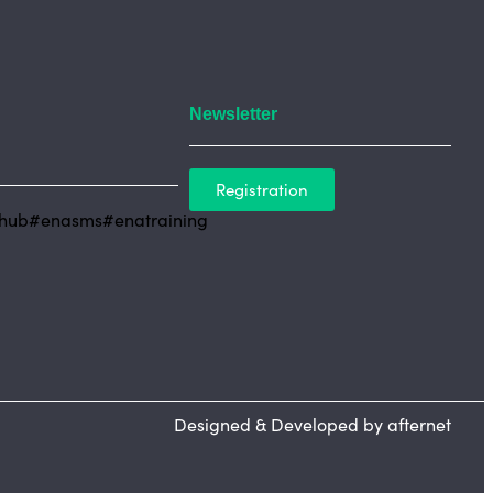
Newsletter
Registration
hub
#enasms
#enatraining
Designed & Developed by afternet