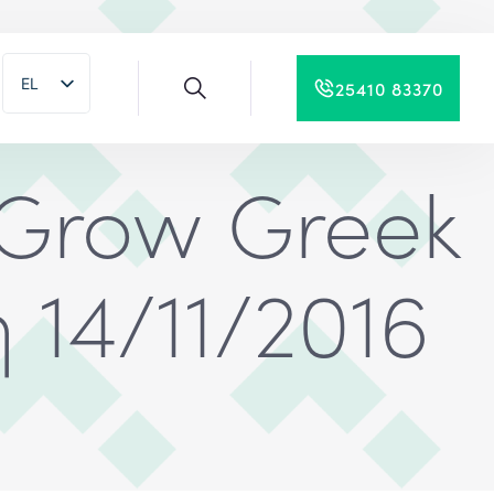
EL
25410 83370
EN
 Grow Greek
 14/11/2016