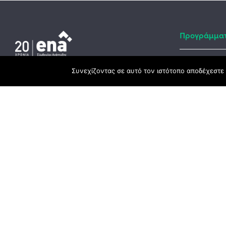
Προγράμμα
Συνεχίζοντας σε αυτό τον ιστότοπο αποδέχεστε 
Αναπτυξιακό
Κεντρικά γραφεία
ΕΣΠΑ
3ο χλμ. Ε.Ο. Ξάνθης – Καβάλας, 671 00
Ταμείο Ανά
Ξάνθη
Πρόγραμμα 
25410 83370
Υποκατάστημα
Περιμετρική οδός Χρυσούπολης, Βεργίνας
1
642 00, Χρυσούπολη Καβάλας