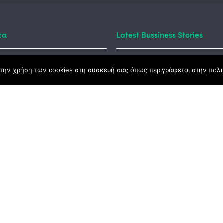
τα
Latest Bussiness Stories
Business S
την χρήση των cookies στη συσκευή σας όπως περιγράφεται στην πολιτ
ς Νόμος
#55: Kara
– Αλλαντι
Ανατολής
καμψης
Αγροτικής Ανάπτυξης
Business S
#54: 20 χ
ena Σύμβο
Ανάπτυξη
Business S
#53: ΣΠ.ΑΡ
Business S