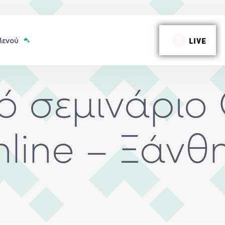
LIVE
κό σεμινάριο
line – Ξάνθη