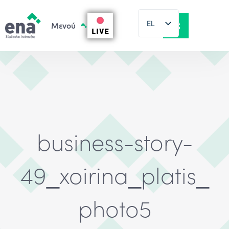
EL
LIVE
EN
business-story-
49_xoirina_platis_
photo5