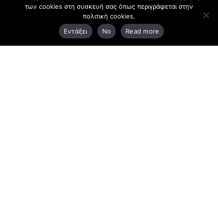
Κεντρικά γραφεία
των cookies στη συσκευή σας όπως περιγράφεται στην
πολιτική cookies.
Εντάξει
No
Read more
3ο χλμ. Ε.Ο. Ξάνθης – Καβάλας, 671 00 Ξάνθη
25410 83370
Υποκατάστημα
Περιμετρική οδός Χρυσούπολης, Βεργίνας 1
642 00, Χρυσούπολη Καβάλας
25910 23900