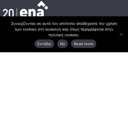
Συνεχίζοντας σε αυτό τον ιστότοπο αποδέχεστε την χρήση
των cookies στη συσκευή σας όπως περιγράφεται στην
Κεντρικά γραφεία
πολιτική cookies.
Εντάξει
No
Read more
3ο χλμ. Ε.Ο. Ξάνθης – Καβάλας, 671 00 Ξάνθη
25410 83370
Υποκατάστημα
Περιμετρική οδός Χρυσούπολης, Βεργίνας 1
642 00, Χρυσούπολη Καβάλας
25910 23900