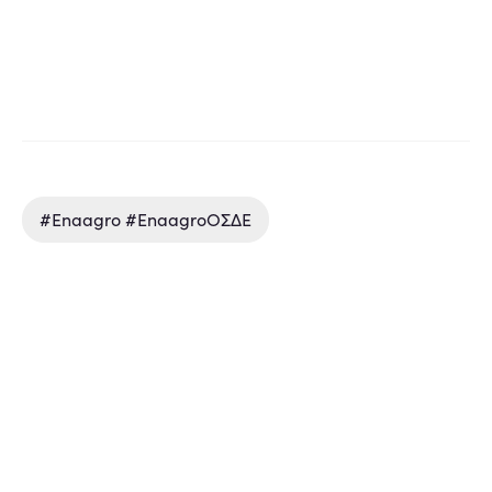
#enaagro #enaagroΟΣΔΕ