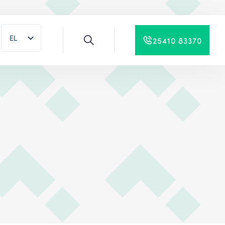
EL
25410 83370
EN