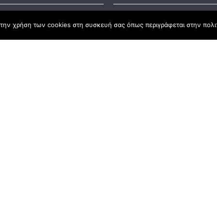
Business S
την χρήση των cookies στη συσκευή σας όπως περιγράφεται στην πολιτ
ς Νόμος
#55: Kara
– Αλλαντι
Ανατολής
καμψης
Αγροτικής Ανάπτυξης
Business S
#54: 20 χ
ena Σύμβο
Ανάπτυξη
Business S
#53: ΣΠ.ΑΡ
Business S
#52: Φάρ
Ζευκίδης