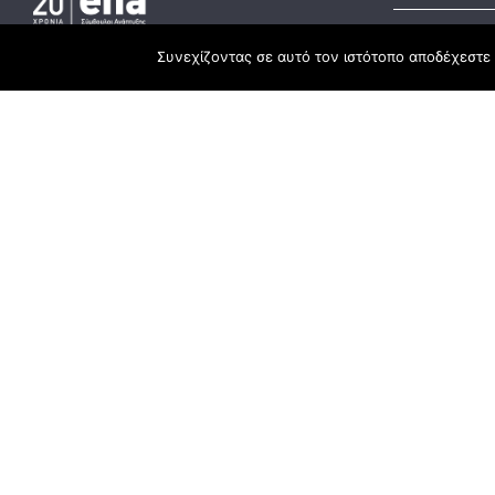
Συνεχίζοντας σε αυτό τον ιστότοπο αποδέχεστε 
Αναπτυξιακό
Κεντρικά γραφεία
ΕΣΠΑ
3ο χλμ. Ε.Ο. Ξάνθης – Καβάλας, 671 00
Ταμείο Ανά
Ξάνθη
Πρόγραμμα 
25410 83370
Υποκατάστημα
Περιμετρική οδός Χρυσούπολης, Βεργίνας
1
642 00, Χρυσούπολη Καβάλας
25910 23900