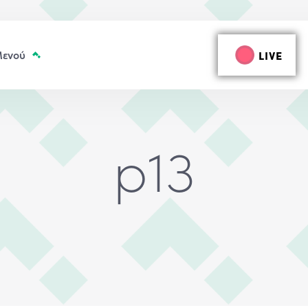
LIVE
p13