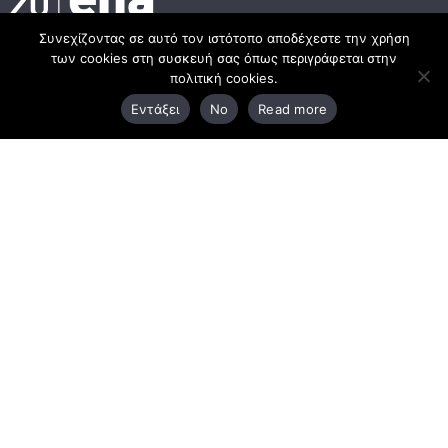
Συνεχίζοντας σε αυτό τον ιστότοπο αποδέχεστε την χρήση
των cookies στη συσκευή σας όπως περιγράφεται στην
Κεντρικά γραφεία
πολιτική cookies.
Εντάξει
No
Read more
3ο χλμ. Ε.Ο. Ξάνθης – Καβάλας, 671 00 Ξάνθη
25410 83370
Υποκατάστημα
Περιμετρική οδός Χρυσούπολης, Βεργίνας 1
642 00, Χρυσούπολη Καβάλας
25910 23900