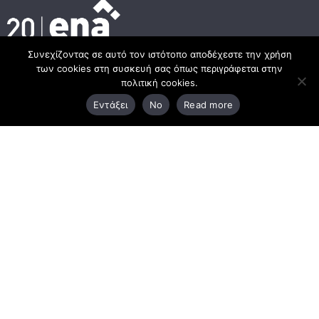
Συνεχίζοντας σε αυτό τον ιστότοπο αποδέχεστε την χρήση
των cookies στη συσκευή σας όπως περιγράφεται στην
Κεντρικά γραφεία
πολιτική cookies.
Εντάξει
No
Read more
3ο χλμ. Ε.Ο. Ξάνθης – Καβάλας, 671 00 Ξάνθη
25410 83370
Υποκατάστημα
Περιμετρική οδός Χρυσούπολης, Βεργίνας 1
642 00, Χρυσούπολη Καβάλας
25910 23900