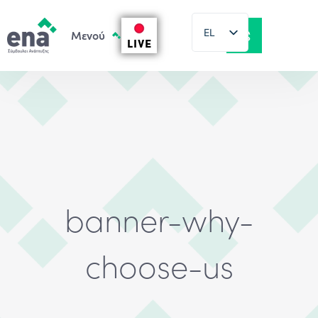
EL
LIVE
EN
banner-why-
choose-us