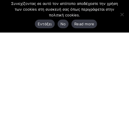
Συνεχίζοντας σε αυτό τον ιστότοπο αποδέχεστε την χρήση
των cookies στη συσκευή σας όπως περιγράφεται στην
Κεντρικά γραφεία
πολιτική cookies.
Εντάξει
No
Read more
3ο χλμ. Ε.Ο. Ξάνθης – Καβάλας, 671 00 Ξάνθη
25410 83370
Υποκατάστημα
Περιμετρική οδός Χρυσούπολης, Βεργίνας 1
642 00, Χρυσούπολη Καβάλας
25910 23900