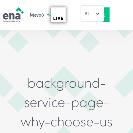
EL
LIVE
EN
background-
service-page-
why-choose-us