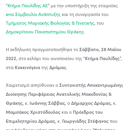
“
Κτήμα Παυλίδης ΑΕ
” με την υποστήριξη της εταιρείας
ena Σύμβουλοι Ανάπτυξης
και τη συνεργασία του
Τμήματος Μοριακής Βιολογίας & Γενετικής
, του
Δημοκρίτειου Πανεπιστημίου Θράκης
.
Σάββατο, 28 Μαΐου
Η εκδήλωση πραγματοποιήθηκε το
2022
Κτήμα Παυλίδης
, στο κελάρι του οινοποιείου της “
”,
Κοκκινόγεια
Δράμας
στα
της
.
Συντονιστής Αποκεντρωμένης
Χαιρετισμό απηύθυναν ο
Διοίκησης Περιφέρειας Ανατολικής Μακεδονίας &
Θράκης
Ιωάννης Σάββας
Δήμαρχος Δράμας
, κ.
, ο
, κ.
Μαμσάκος Χριστόδουλος
Πρόεδρος του
και ο
Επιμελητηρίου Δράμας
Γεωργιάδης Στέφανος
, κ.
που
Κτήματος
αναφέρθηκαν τόσο στη συνεισφορά του “