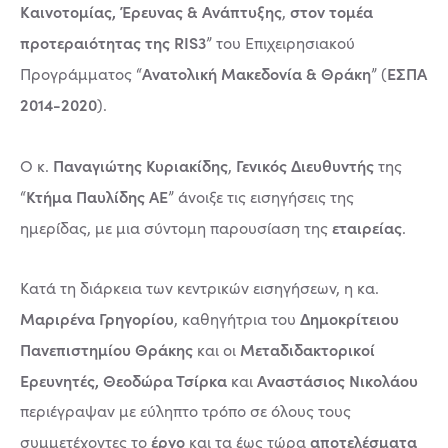
Καινοτομίας, Έρευνας & Ανάπτυξης
στον τομέα
,
προτεραιότητας της RIS3
” του Επιχειρησιακού
Ανατολική Μακεδονία & Θράκη
ΕΣΠΑ
Προγράμματος “
” (
2014-2020
).
Παναγιώτης Κυριακίδης
Γενικός Διευθυντής
Ο κ.
,
της
Κτήμα Παυλίδης ΑΕ
“
” άνοιξε τις εισηγήσεις της
εταιρείας
ημερίδας, με μια σύντομη παρουσίαση της
.
Κατά τη διάρκεια των κεντρικών εισηγήσεων, η κα.
Μαριρένα Γρηγορίου
Δημοκρίτειου
, καθηγήτρια του
Πανεπιστημίου Θράκης
Μεταδιδακτορικοί
και οι
Ερευνητές, Θεοδώρα Τσίρκα
Αναστάσιος Νικολάου
και
περιέγραψαν με εύληπτο τρόπο σε όλους τους
έργο
αποτελέσματα
συμμετέχοντες το
και τα έως τώρα