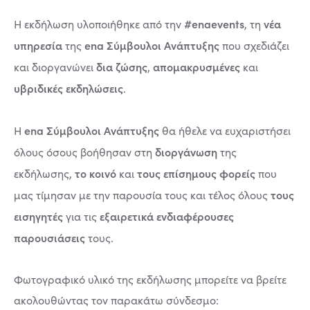
#enaevents
νέα
Η εκδήλωση υλοποιήθηκε από την
, τη
υπηρεσία
ena Σύμβουλοι Ανάπτυξης
της
που σχεδιάζει
δια ζώσης
απομακρυσμένες
και διοργανώνει
,
και
υβριδικές εκδηλώσεις
.
ena Σύμβουλοι Ανάπτυξης
Η
θα ήθελε να ευχαριστήσει
διοργάνωση
όλους όσους βοήθησαν στη
της
το κοινό
τους επίσημους φορείς
εκδήλωσης,
και
που
τους
μας τίμησαν με την παρουσία τους και τέλος όλους
εισηγητές
εξαιρετικά ενδιαφέρουσες
για τις
παρουσιάσεις
τους.
Φωτογραφικό υλικό της εκδήλωσης μπορείτε να βρείτε
ακολουθώντας τον παρακάτω σύνδεσμο: