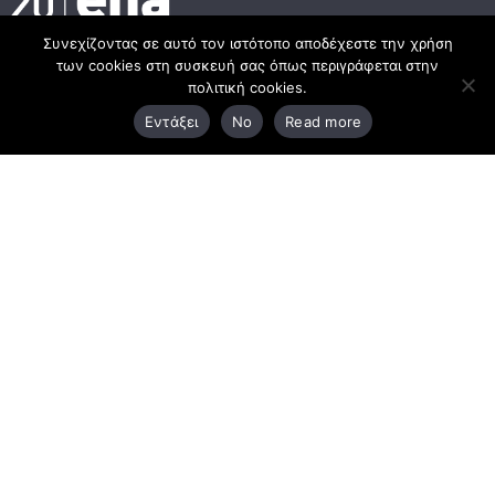
Συνεχίζοντας σε αυτό τον ιστότοπο αποδέχεστε την χρήση
των cookies στη συσκευή σας όπως περιγράφεται στην
Κεντρικά γραφεία
πολιτική cookies.
Εντάξει
No
Read more
3ο χλμ. Ε.Ο. Ξάνθης – Καβάλας, 671 00 Ξάνθη
25410 83370
Υποκατάστημα
Περιμετρική οδός Χρυσούπολης, Βεργίνας 1
642 00, Χρυσούπολη Καβάλας
25910 23900