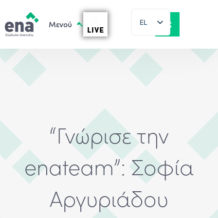
EL
LIVE
EN
“Γνώρισε την
enateam”: Σοφία
Αργυριάδου