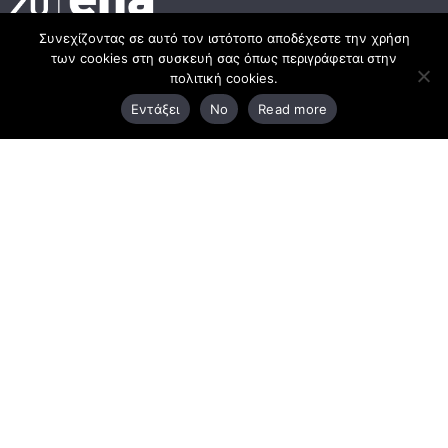
Συνεχίζοντας σε αυτό τον ιστότοπο αποδέχεστε την χρήση
των cookies στη συσκευή σας όπως περιγράφεται στην
Κεντρικά γραφεία
πολιτική cookies.
Εντάξει
No
Read more
3ο χλμ. Ε.Ο. Ξάνθης – Καβάλας, 671 00 Ξάνθη
25410 83370
Υποκατάστημα
Περιμετρική οδός Χρυσούπολης, Βεργίνας 1
642 00, Χρυσούπολη Καβάλας
25910 23900