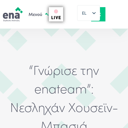
EL
LIVE
EN
“Γνώρισε την
enateam”:
Νεσληχάν Χουσεϊν-
Μπασιά