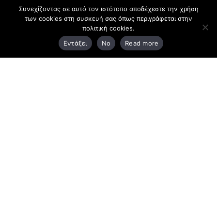
Συνεχίζοντας σε αυτό τον ιστότοπο αποδέχεστε την χρήση
των cookies στη συσκευή σας όπως περιγράφεται στην
Κεντρικά γραφεία
πολιτική cookies.
Εντάξει
No
Read more
3ο χλμ. Ε.Ο. Ξάνθης – Καβάλας, 671 00 Ξάνθη
25410 83370
Υποκατάστημα
Περιμετρική οδός Χρυσούπολης, Βεργίνας 1
642 00, Χρυσούπολη Καβάλας
25910 23900