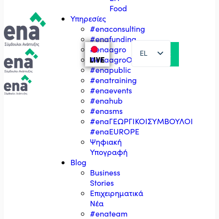
Food
Υπηρεσίες
#enaconsulting
#enafunding
#enaagro
EL
LIVE
#enaagroΟΣΔΕ
#enapublic
EN
#enatraining
#enaevents
#enahub
#enasms
#enaΓΕΩΡΓΙΚΟΙΣΥΜΒΟΥΛΟΙ
#enaEUROPE
Ψηφιακή
Υπογραφή
Blog
Business
Stories
Επιχειρηματικά
Νέα
#enateam