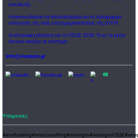
επενδυτές
Ανακοινώθηκαν τα αποτελέσματα για το πρόγραμμα
ενίσχυσης της νέας επιχειρηματικότητας της ΔΥΠΑ
Αντίστροφη μέτρηση για το ΟΣΔΕ 2026: Έως τα μέσα
Ιουνίου ανοίγει το σύστημα
info@enateam.gr
Υπηρεσίες
#enafunding
#enaconsulting
#enaagro
#enaagroΟΣΔΕ
#enap