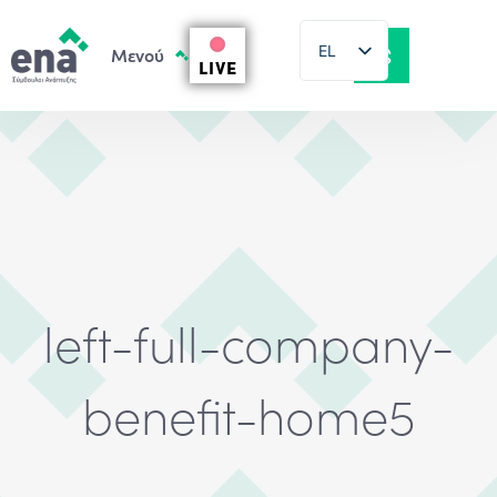
EL
LIVE
EN
left-full-company-
benefit-home5