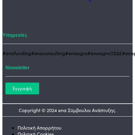
Υπηρεσίες
#enafunding
#enaconsulting
#enaagro
#enaagroΟΣΔΕ
#enap
Newsletter
Εγγραφή
Copyright © 2024 ena Σύμβουλοι Ανάπτυξης.
Πολιτική Απορρήτου
Πολιτική Cookies