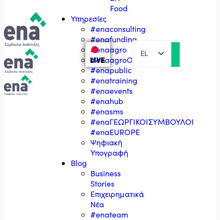
Food
Υπηρεσίες
#enaconsulting
#enafunding
#enaagro
EL
LIVE
#enaagroΟΣΔΕ
#enapublic
EN
#enatraining
#enaevents
#enahub
#enasms
#enaΓΕΩΡΓΙΚΟΙΣΥΜΒΟΥΛΟΙ
#enaEUROPE
Ψηφιακή
Υπογραφή
Blog
Business
Stories
Επιχειρηματικά
Νέα
#enateam