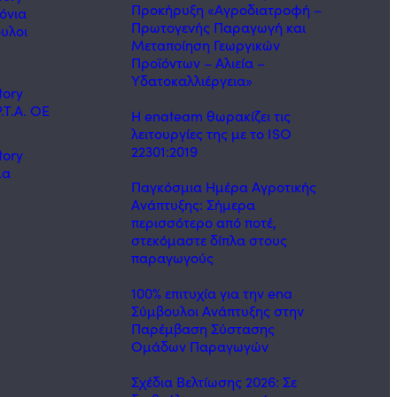
Προκήρυξη «Αγροδιατροφή –
όνια
Πρωτογενής Παραγωγή και
υλοι
Μεταποίηση Γεωργικών
ς
Προϊόντων – Αλιεία –
Υδατοκαλλιέργεια»
tory
.Τ.Α. ΟΕ
Η enateam θωρακίζει τις
λειτουργίες της με το ISO
22301:2019
tory
μα
Παγκόσμια Ημέρα Αγροτικής
Ανάπτυξης: Σήμερα
περισσότερο από ποτέ,
στεκόμαστε δίπλα στους
παραγωγούς
100% επιτυχία για την ena
Σύμβουλοι Ανάπτυξης στην
Παρέμβαση Σύστασης
Ομάδων Παραγωγών
Σχέδια Βελτίωσης 2026: Σε