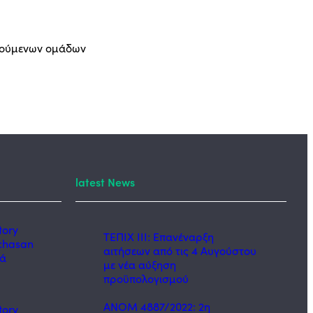
ωπούμενων ομάδων
latest News
tory
ΤΕΠΙΧ ΙΙΙ: Επανέναρξη
chasan
αιτήσεων από τις 4 Αυγούστου
κά
με νέα αύξηση
προϋπολογισμού
ΑΝΟΜ 4887/2022: 2η
tory