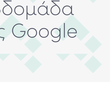
εβδομάδα
ς Google