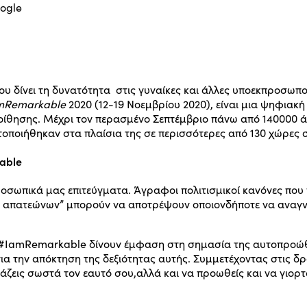
που δίνει τη δυνατότητα στις γυναίκες και άλλες υποεκπροσωπ
mRemarkable
2020 (12-19 Νοεμβρίου 2020), είναι μια ψηφιακή 
ποίθησης. Μέχρι τον περασμένο Σεπτέμβριο πάνω από 140000 ά
ποιήθηκαν στα πλαίσια της σε περισσότερες από 130 χώρες σ
able
οσωπικά μας επιτεύγματα. Άγραφοι πολιτισμικοί κανόνες που
απατεώνων” μπορούν να αποτρέψουν οποιονδήποτε να αναγνωρ
ας #ΙamRemarkable δίνουν έμφαση στη σημασία της αυτοπροώθ
α την απόκτηση της δεξιότητας αυτής. Συμμετέχοντας στις δρ
ζεις σωστά τον εαυτό σου,αλλά και να προωθείς και να γιορτάζ