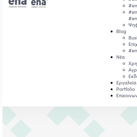
#e
#e
#e
Ψηφ
Blog
Bus
Επι
#e
Νέα
Χρη
Αγρ
Εκδ
Εργαλεία
Portfolio
Επικοινω