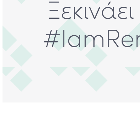
Ξεκινάε
#IamRem