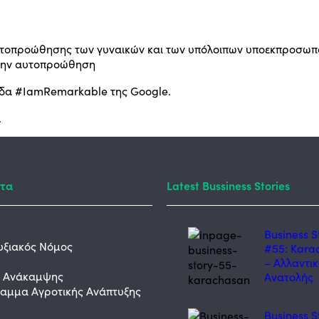
ες αυτοπροώθησης των γυναικών και των υπόλοιπων υποεκπροσ
ε την αυτοπροώθηση
μάδα #IamRemarkable της Google.
.
τα
Latest Bussiness Stories
Business S
υξιακός Νόμος
#55: Kara
– Αλλαντι
ο Ανάκαμψης
Ανατολής
αμμα Αγροτικής Ανάπτυξης
Business S