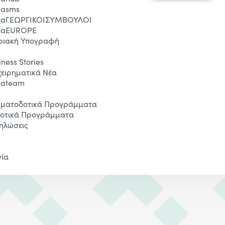
nasms
naΓΕΩΡΓΙΚΟΙΣΥΜΒΟΥΛΟΙ
naEUROPE
ιακή Υπογραφή
iness Stories
χειρηματικά Νέα
nateam
ματοδοτικά Προγράμματα
οτικά Προγράμματα
ηλώσεις
νία