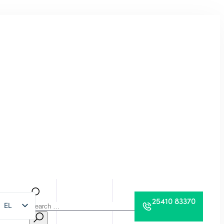
25410 83370
EL
EN