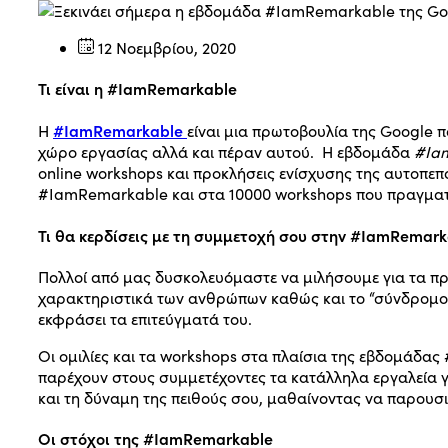
12 Νοεμβρίου, 2020
Τι είναι η #IamRemarkable
#IamRemarkable
H
είναι μια πρωτοβουλία της Google 
χώρο εργασίας αλλά και πέραν αυτού. Η εβδομάδα
#Ia
online workshops και προκλήσεις ενίσχυσης της αυτοπε
#ΙamRemarkable και στα 10000 workshops που πραγματο
Τι θα κερδίσεις με τη συμμετοχή σου στην #IamRemark
Πολλοί από μας δυσκολευόμαστε να μιλήσουμε για τα πρ
χαρακτηριστικά των ανθρώπων καθώς και το “σύνδρομο 
εκφράσει τα επιτεύγματά του.
Οι ομιλίες και τα workshops στα πλαίσια της εβδομάδ
παρέχουν στους συμμετέχοντες τα κατάλληλα εργαλεία γι
και τη δύναμη της πειθούς σου, μαθαίνοντας να παρουσιά
Οι στόχοι της #IamRemarkable