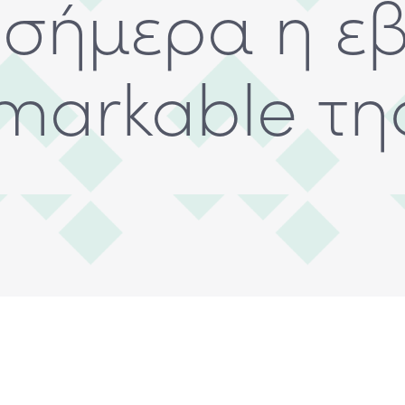
ι σήμερα η 
arkable τη