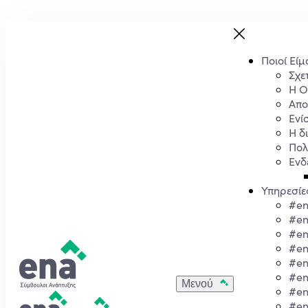
Ποιοί Είμ
Σχε
Η 
Απο
Ενί
Η δ
Πολ
Ενδ
Υπηρεσίε
#en
#en
#en
#e
#en
#en
#en
#e