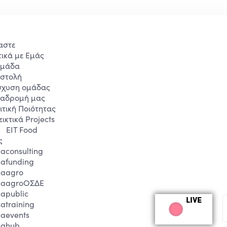
αστε
τικά με Εμάς
Ομάδα
στολή
σχυση ομάδας
ιαδρομή μας
ιτική Ποιότητας
εικτικά Projects
EIT Food
ς
aconsulting
afunding
aagro
naagroΟΣΔΕ
apublic
LIVE
atraining
aevents
nahub