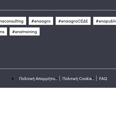
naconsulting
#enaagro
#enaagroΟΣΔΕ
#enapubli
ms
#enatraining
Πολιτική Απορρήτου
Πολιτική Cookies
FAQ