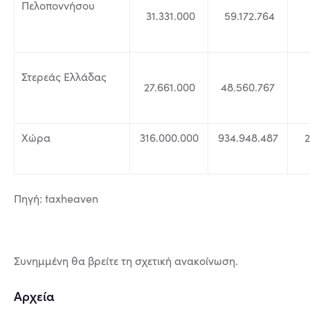
Πελοποννήσου
31.331.000
59.172.764
Στερεάς Ελλάδας
27.661.000
48.560.767
Χώρα
316.000.000
934.948.487
2
Πηγή: taxheaven
Συνημμένη θα βρείτε τη σχετική ανακοίνωση.
Αρχεία