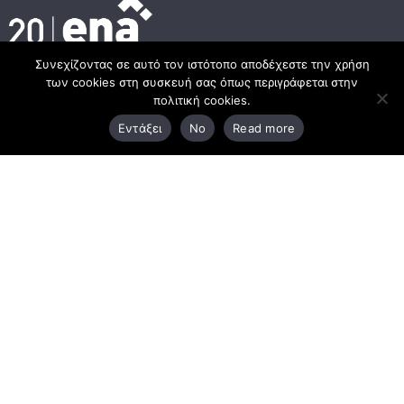
Συνεχίζοντας σε αυτό τον ιστότοπο αποδέχεστε την χρήση
των cookies στη συσκευή σας όπως περιγράφεται στην
Κεντρικά γραφεία
πολιτική cookies.
Εντάξει
No
Read more
3ο χλμ. Ε.Ο. Ξάνθης – Καβάλας, 671 00 Ξάνθη
25410 83370
Υποκατάστημα
Περιμετρική οδός Χρυσούπολης, Βεργίνας 1
642 00, Χρυσούπολη Καβάλας
25910 23900