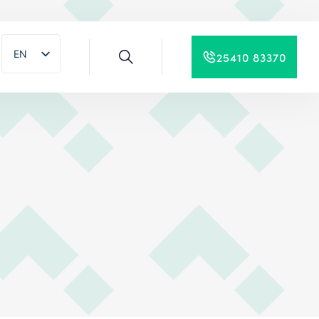
EN
25410 83370
EL