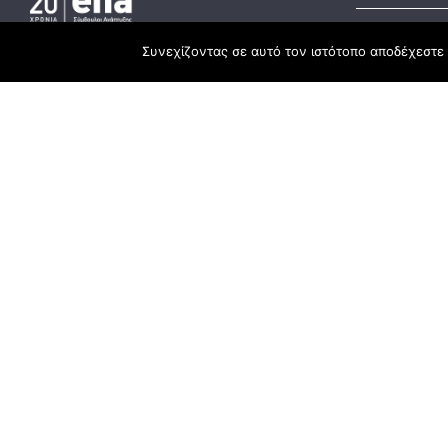
Συνεχίζοντας σε αυτό τον ιστότοπο αποδέχεστε 
Developmen
Headquarter
ESPA
3rd Km Xanthi - Kavala, 67100 Xanthi
Recovery Fu
25410 83370
Rural Deve
Branch
Chrysoupoli Ring Road - Vergina Str. 1
642 00, Chrysoupoli Kavalas
25910 23900