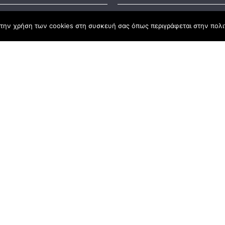
Business S
την χρήση των cookies στη συσκευή σας όπως περιγράφεται στην πολιτ
t Law
#55: Kara
– Αλλαντι
Ανατολής
nd
lopment Programme
Business S
#54: 20 χ
ena Σύμβο
Ανάπτυξη
Business S
#53: ΣΠ.ΑΡ
Business S
#52: Φάρ
Ζευκίδης