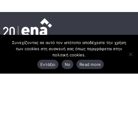
Συνεχίζοντας σε αυτό τον ιστότοπο αποδέχεστε την χρήση
των cookies στη συσκευή σας όπως περιγράφεται στην
Headquarter
πολιτική cookies.
Εντάξει
No
Read more
3rd Km Xanthi - Kavala, 67100 Xanthi
25410 83370
Branch
Chrysoupoli Ring Road - Vergina Str. 1
642 00, Chrysoupoli Kavalas
25910 23900