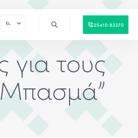
EL
25410 83370
EN
ς για τους
“Μπασμά”