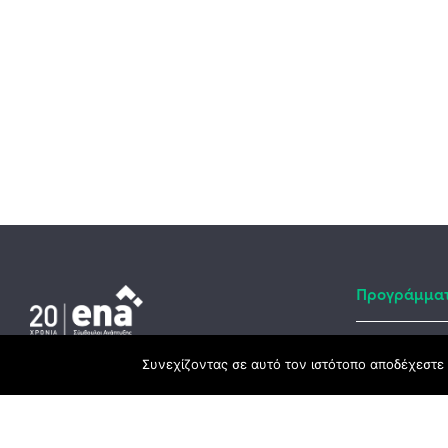
Προγράμμα
Συνεχίζοντας σε αυτό τον ιστότοπο αποδέχεστε 
Αναπτυξιακό
Κεντρικά γραφεία
ΕΣΠΑ
3ο χλμ. Ε.Ο. Ξάνθης – Καβάλας, 671 00
Ταμείο Ανά