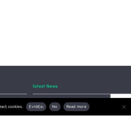
latest News
tory
ική cookies.
Εντάξει
No
Read more
ANOM 5246/2025: 1η
chasan
Προκήρυξη «Άμυνα &
κά
Οχήματα-Αεροσκάφη»