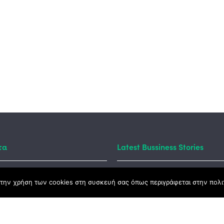
τα
Latest Bussiness Stories
Business S
την χρήση των cookies στη συσκευή σας όπως περιγράφεται στην πολιτ
ς Νόμος
#55: Kara
– Αλλαντι
Ανατολής
καμψης