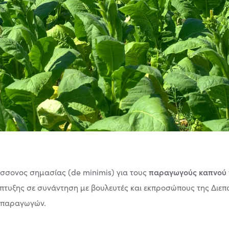
παραγωγούς καπνού 
σσονος σημασίας (de minimis) για τους
πτυξης σε συνάντηση με βουλευτές και εκπροσώπους της Διε
νοπαραγωγών.