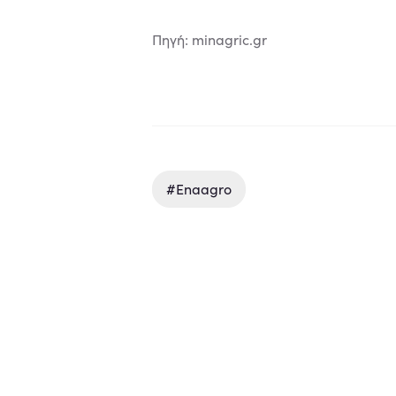
Πηγή: minagric.gr
#enaagro