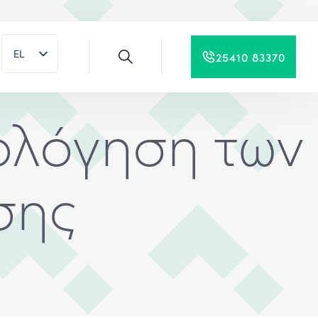
EL
25410 83370
EN
ιολόγηση των
σης