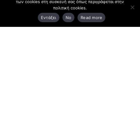
των cookies στη συσκευή σας όπως περιγράφεται στην
Κεντρικά γραφεία
πολιτική cookies.
Εντάξει
No
Read more
3ο χλμ. Ε.Ο. Ξάνθης – Καβάλας, 671 00 Ξάνθη
25410 83370
Υποκατάστημα
Περιμετρική οδός Χρυσούπολης, Βεργίνας 1
642 00, Χρυσούπολη Καβάλας
25910 23900