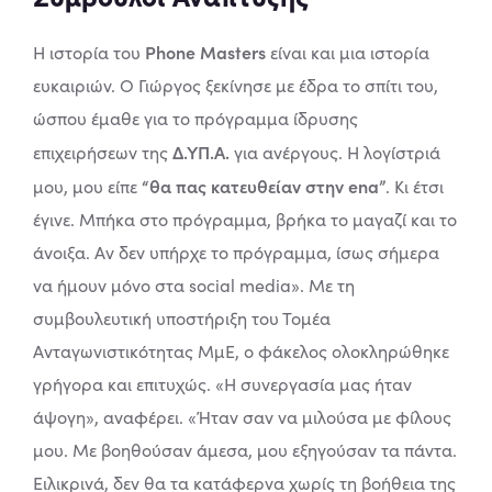
Phone Masters
Η ιστορία του
είναι και μια ιστορία
ευκαιριών. Ο Γιώργος ξεκίνησε με έδρα το σπίτι του,
ώσπου έμαθε για το πρόγραμμα ίδρυσης
Δ.ΥΠ.Α.
επιχειρήσεων της
για ανέργους.
Η λογίστριά
“θα πας κατευθείαν στην ena”
μου, μου είπε
. Κι έτσι
έγινε. Μπήκα στο πρόγραμμα, βρήκα το μαγαζί και το
άνοιξα. Αν δεν υπήρχε το πρόγραμμα, ίσως σήμερα
να ήμουν μόνο στα social media».
Με τη
συμβουλευτική υποστήριξη του Τομέα
Ανταγωνιστικότητας ΜμΕ, ο φάκελος ολοκληρώθηκε
γρήγορα και επιτυχώς. «Η συνεργασία μας ήταν
άψογη», αναφέρει. «Ήταν σαν να μιλούσα με φίλους
μου. Με βοηθούσαν άμεσα, μου εξηγούσαν τα πάντα.
Ειλικρινά, δεν θα τα κατάφερνα χωρίς τη βοήθεια της