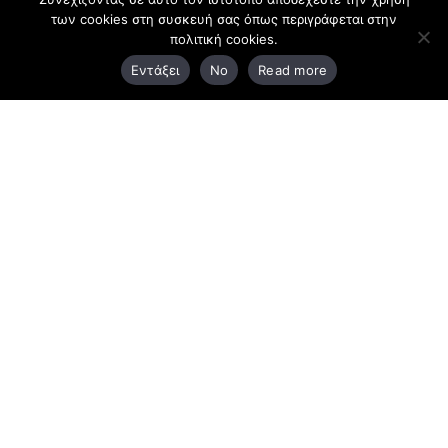
των cookies στη συσκευή σας όπως περιγράφεται στην
Κεντρικά γραφεία
πολιτική cookies.
Εντάξει
No
Read more
3ο χλμ. Ε.Ο. Ξάνθης – Καβάλας, 671 00 Ξάνθη
25410 83370
Υποκατάστημα
Περιμετρική οδός Χρυσούπολης, Βεργίνας 1
642 00, Χρυσούπολη Καβάλας
25910 23900