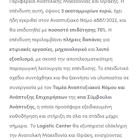
Περιφέρεια Ανατολικής Μακεδονίας και Θράκης. Η
3 εκατομμυρίων ευρώ
επένδυση αυτή, ύψους
, έχει
ήδη εγκριθεί στον Αναπτυξιακό Νόμο 4887/2022, και
ποσοστό επιδότησης 70%
θα επιδοτηθεί με
. Η
πλήρεις δαπάνες
επένδυση περιλαμβάνει
για
κτιριακές εργασίες
μηχανολογικό
λοιπό
,
και
εξοπλισμό
, με σκοπό την αποτελεσματικότερη
παραγωγική λειτουργία της επένδυσης. Το επενδυτικό
σχέδιο συντάχθηκε και θα ξεκινήσει να υλοποιείται σε
Τομέα Αναπτυξιακού Νόμου
και
συνεργασία με τον
Ανάπτυξης Επιχειρήσεων
ena Σύμβουλοι
της
Ανάπτυξης
, η οποία προσέφερε εξειδικευμένη
καθοδήγηση και στήριξη σε όλα τα στάδια μέχρι
Logistic Center
σήμερα.
Το
θα εξυπηρετεί ολόκληρη
την Ανατολική Μακεδονία και Θράκη, ενισχύοντας