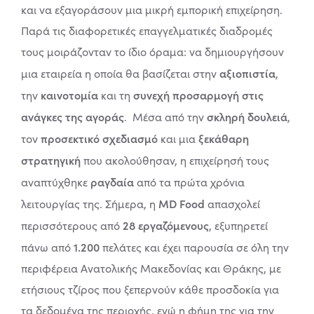
και να εξαγοράσουν μια μικρή εμπορική επιχείρηση.
Παρά τις διαφορετικές επαγγελματικές διαδρομές
τους μοιράζονταν το ίδιο όραμα: να δημιουργήσουν
αξιοπιστία
μια εταιρεία η οποία θα βασίζεται στην
,
καινοτομία
συνεχή προσαρμογή στις
την
και τη
ανάγκες της αγοράς
σκληρή δουλειά
.
Μέσα από την
,
προσεκτικό σχεδιασμό
ξεκάθαρη
τον
και μια
στρατηγική
που ακολούθησαν, η επιχείρησή τους
ραγδαία
αναπτύχθηκε
από τα πρώτα χρόνια
MD Food
λειτουργίας της. Σήμερα, η
απασχολεί
28 εργαζόμενους
περισσότερους από
, εξυπηρετεί
1.200
πάνω από
πελάτες και έχει παρουσία σε όλη την
περιφέρεια Ανατολικής Μακεδονίας και Θράκης, με
ετήσιους τζίρος που ξεπερνούν κάθε προσδοκία για
τα δεδομένα της περιοχής, ενώ η φήμη της για την