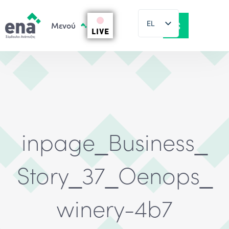
EL
LIVE
EN
inpage_Business_
Story_37_Oenops_
winery-4b7