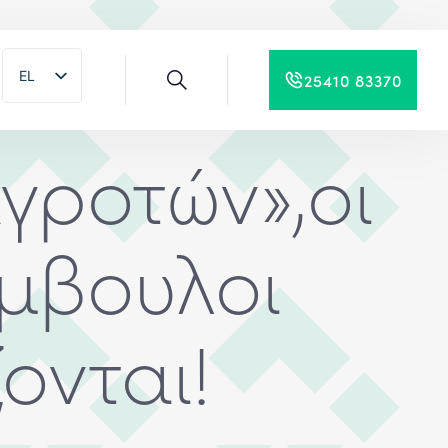
EL
25410 83370
EN
γροτών»,οι
ύμβουλοι
ονται!