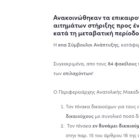
Ανακοινώθηκαν τα επικαιρο
αιτημάτων στήριξης προς έ
κατά τη μεταβατική περίοδο
ena Σύμβουλοι Ανάπτυξης
Η
, κατάφε
84 φακέλους 
Συγκεκριμένα, απο τους
επιλαχόντων
των
!
Ο Περιφερειάρχης Ανατολικής Μακεδο
Τον πίνακα δικαιούχων για τους 
δικαιούχους
με συνολικό ποσό 
εν δυνάμει δικαιού
Τον πίνακα
στην παρ. 15
του άρθρου 16 της 