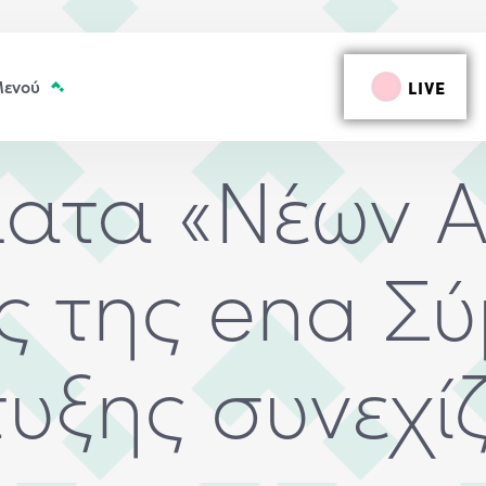
LIVE
ατα «Νέων Α
ες της ena Σ
υξης συνεχίζ