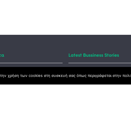
τα
Latest Bussiness Stories
Business S
την χρήση των cookies στη συσκευή σας όπως περιγράφεται στην πολιτ
ς Νόμος
#55: Kara
– Αλλαντι
Ανατολής
καμψης
Αγροτικής Ανάπτυξης
Business S
#54: 20 χ
ena Σύμβο
Ανάπτυξη