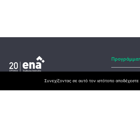
Προγράμμα
Συνεχίζοντας σε αυτό τον ιστότοπο αποδέχεστε 
Αναπτυξιακό
Κεντρικά γραφεία
ΕΣΠΑ
3ο χλμ. Ε.Ο. Ξάνθης – Καβάλας, 671 00
Ταμείο Ανά
Ξάνθη
Πρόγραμμα 
25410 83370