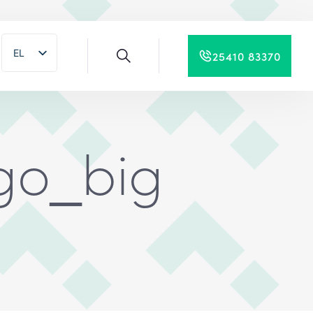
EL
25410 83370
EN
go_big