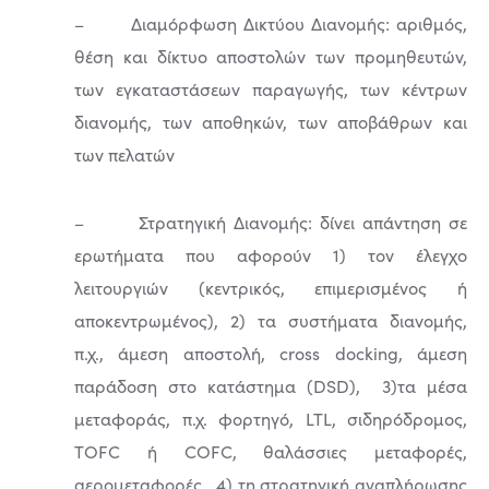
– Διαμόρφωση Δικτύου Διανομής: αριθμός,
θέση και δίκτυο αποστολών των προμηθευτών,
των εγκαταστάσεων παραγωγής, των κέντρων
διανομής, των αποθηκών, των αποβάθρων και
των πελατών
– Στρατηγική Διανομής: δίνει απάντηση σε
ερωτήματα που αφορούν 1) τον έλεγχο
λειτουργιών (κεντρικός, επιμερισμένος ή
αποκεντρωμένος), 2) τα συστήματα διανομής,
π.χ., άμεση αποστολή, cross docking, άμεση
παράδοση στο κατάστημα (DSD), 3)τα μέσα
μεταφοράς, π.χ. φορτηγό, LTL, σιδηρόδρομος,
TOFC ή COFC, θαλάσσιες μεταφορές,
αερομεταφορές, 4) τη στρατηγική αναπλήρωσης