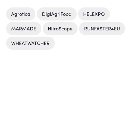
Agrotica
DigiAgriFood
HELEXPO
MARMADE
NitroScope
RUNFASTER4EU
WHEATWATCHER