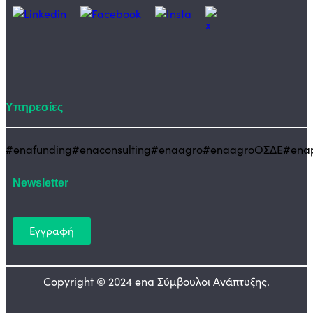
Υπηρεσίες
#enafunding
#enaconsulting
#enaagro
#enaagroΟΣΔΕ
#enap
Newsletter
Εγγραφή
Copyright © 2024 ena Σύμβουλοι Ανάπτυξης.