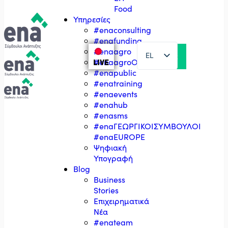
Food
Υπηρεσίες
#enaconsulting
#enafunding
#enaagro
EL
LIVE
#enaagroΟΣΔΕ
#enapublic
EN
#enatraining
#enaevents
#enahub
#enasms
#enaΓΕΩΡΓΙΚΟΙΣΥΜΒΟΥΛΟΙ
#enaEUROPE
Ψηφιακή
Υπογραφή
Blog
Business
Stories
Επιχειρηματικά
Νέα
#enateam