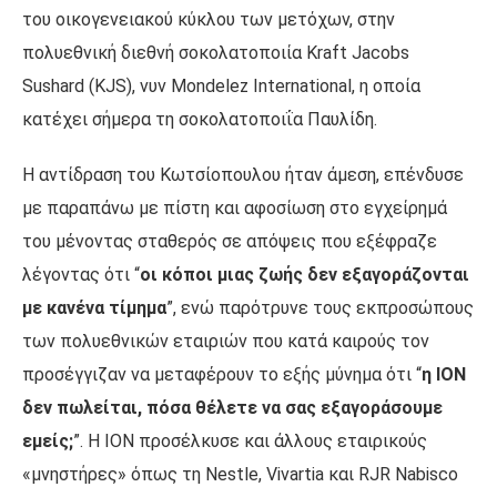
του οικογενειακού κύκλου των μετόχων, στην
πολυεθνική διεθνή σοκολατοποιία Kraft Jacobs
Sushard (KJS), νυν Mondelez International, η οποία
κατέχει σήμερα τη σοκολατοποιΐα Παυλίδη.
Η αντίδραση του Κωτσίοπουλου ήταν άμεση, επένδυσε
με παραπάνω με πίστη και αφοσίωση στο εγχείρημά
του μένοντας σταθερός σε απόψεις που εξέφραζε
λέγοντας ότι “
οι κόποι μιας ζωής δεν εξαγοράζονται
με κανένα τίμημα
”, ενώ παρότρυνε τους εκπροσώπους
των πολυεθνικών εταιριών που κατά καιρούς τον
προσέγγιζαν να μεταφέρουν το εξής μύνημα ότι “
η ΙΟΝ
δεν πωλείται, πόσα θέλετε να σας εξαγοράσουμε
εμείς;
”. Η ΙΟΝ προσέλκυσε και άλλους εταιρικούς
«μνηστήρες» όπως τη Nestle, Vivartia και RJR Nabisco