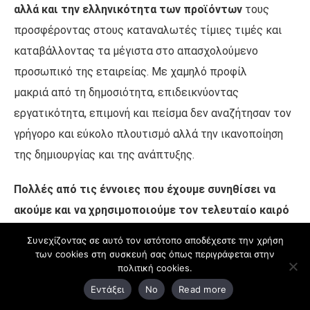
αλλά και την ελληνικότητα των προϊόντων
τους
προσφέροντας στους καταναλωτές τίμιες τιμές και
καταβάλλοντας τα μέγιστα στο απασχολούμενο
προσωπικό της εταιρείας. Με χαμηλό προφίλ
μακριά από τη δημοσιότητα, επιδεικνύοντας
εργατικότητα, επιμονή και πείσμα δεν αναζήτησαν τον
γρήγορο και εύκολο πλουτισμό αλλά την ικανοποίηση
της δημιουργίας και της ανάπτυξης.
Πολλές από τις έννοιες που έχουμε συνηθίσει να
ακούμε και να χρησιμοποιούμε τον τελευταίο καιρό
και κυρίως στην αγγλική γλώσσα όπως startup,
Συνεχίζοντας σε αυτό τον ιστότοπο αποδέχεστε την χρήση
entrepreneurship, leadership, innovation, pivot,
των cookies στη συσκευή σας όπως περιγράφεται στην
πολιτική cookies.
corporate culture καθώς και τα επιβεβλημένα
Εντάξει
No
Read more
χαρακτηριστικά που πρέπει να διαθέτει ένας