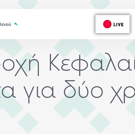
LIVE
ροχή Κεφαλαί
α για δύο χ