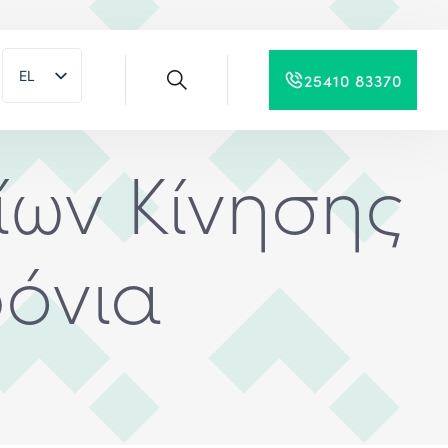
EL
25410 83370
EN
ων Κίνησης
ρόνια