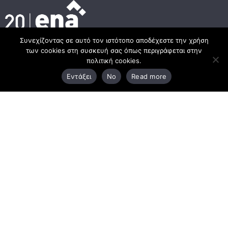
Συνεχίζοντας σε αυτό τον ιστότοπο αποδέχεστε την χρήση
των cookies στη συσκευή σας όπως περιγράφεται στην
Κεντρικά γραφεία
πολιτική cookies.
Εντάξει
No
Read more
3ο χλμ. Ε.Ο. Ξάνθης – Καβάλας, 671 00 Ξάνθη
25410 83370
Υποκατάστημα
Περιμετρική οδός Χρυσούπολης, Βεργίνας 1
642 00, Χρυσούπολη Καβάλας
25910 23900