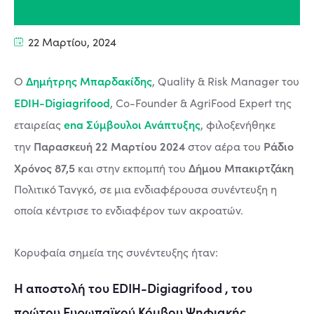
22 Μαρτίου, 2024
Δημήτρης Μπαρδακίδης
Ο
, Quality & Risk Manager του
EDIH-Digiagrifood
, Co-Founder & AgriFood Expert της
ena Σύμβουλοι Ανάπτυξης
εταιρείας
, φιλοξενήθηκε
Παρασκευή 22 Μαρτίου 2024
Ράδιο
την
στον αέρα του
Χρόνος 87,5
Δήμου Μπακιρτζάκη
και στην εκπομπή του
Πολιτικό Τανγκό, σε μια ενδιαφέρουσα συνέντευξη η
οποία κέντρισε το ενδιαφέρον των ακροατών.
Κορυφαία σημεία της συνέντευξης ήταν:
Η αποστολή του EDIH-Digiagrifood , του
πρώτου Ευρωπαϊκού Κόμβου Ψηφιακής